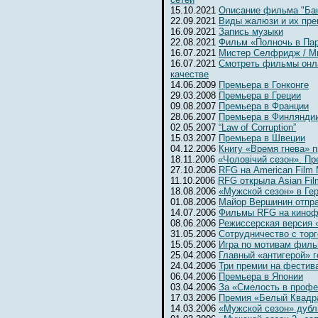
15.10.2021
Описание фильма "Бан
22.09.2021
Виды жалюзи и их пр
16.09.2021
Запись музыки
22.08.2021
Фильм «Полночь в Па
16.07.2021
Мистер Селфридж / Mr. 
16.07.2021
Смотреть фильмы онл
качестве
14.06.2009
Премьера в Гонконге
29.03.2008
Премьера в Греции
09.08.2007
Премьера в Франции
28.06.2007
Премьера в Финлянди
02.05.2007
“Law of Corruption”
15.03.2007
Премьера в Швеции
04.12.2006
Книгу «Время гнева» п
18.11.2006
«Чоловiчий сезон». Пр
27.10.2006
RFG на American Film 
11.10.2006
RFG открыла Asian Fil
18.08.2006
«Мужской сезон» в Ге
01.08.2006
Майор Вершинин отпра
14.07.2006
Фильмы RFG на киноф
08.06.2006
Режиссерская версия 
31.05.2006
Сотрудничество с тор
15.05.2006
Игра по мотивам фил
25.04.2006
Главный «антигерой» г
24.04.2006
Три премии на фестив
06.04.2006
Премьера в Японии
03.04.2006
За «Смелость в профе
17.03.2006
Премия «Белый Квадр
14.03.2006
«Мужской сезон» дубл