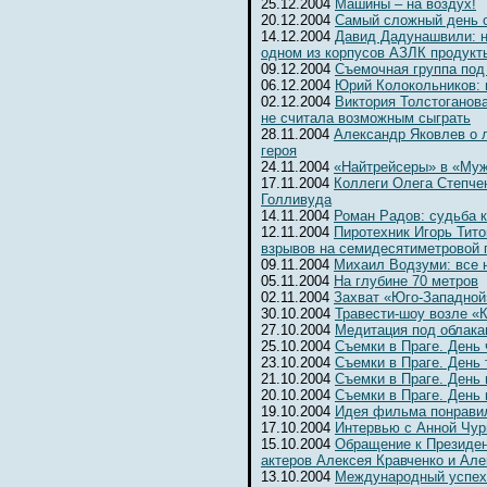
25.12.2004
Машины – на воздух!
20.12.2004
Самый сложный день 
14.12.2004
Давид Дадунашвили: н
одном из корпусов АЗЛК продукт
09.12.2004
Съемочная группа под
06.12.2004
Юрий Колокольников: 
02.12.2004
Виктория Толстоганова
не считала возможным сыграть
28.11.2004
Александр Яковлев о 
героя
24.11.2004
«Найтрейсеры» в «Муж
17.11.2004
Коллеги Олега Степчен
Голливуда
14.11.2004
Роман Радов: судьба 
12.11.2004
Пиротехник Игорь Тит
взрывов на семидесятиметровой 
09.11.2004
Михаил Водзуми: все 
05.11.2004
На глубине 70 метров
02.11.2004
Захват «Юго-Западной
30.10.2004
Травести-шоу возле «К
27.10.2004
Медитация под облака
25.10.2004
Съемки в Праге. День
23.10.2004
Съемки в Праге. День 
21.10.2004
Съемки в Праге. День 
20.10.2004
Съемки в Праге. День
19.10.2004
Идея фильма понрави
17.10.2004
Интервью с Анной Чур
15.10.2004
Обращение к Президе
актеров Алексея Кравченко и Ал
13.10.2004
Международный успех