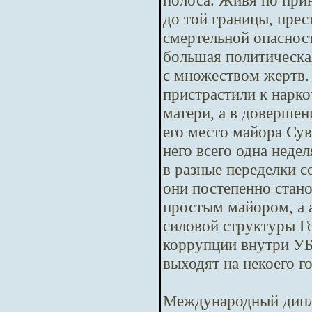
полоса. Живя по при
до той границы, пре
смертельной опасност
большая политическая
с множеством жертв.
пристрастили к нарко
матери, а в довершен
его место майора Сув
него всего одна неде
в разные переделки с
они постепенно стано
простым майором, а 
силовой структуры Го
коррупции внутри У
выходят на некоего г
Международный дипл