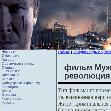
Новости
Главная
|
Сайндтрек "Африка" (Анто
О фильме
Актеры
Съёмочная группа
фильм Мужс
О книге
Избранное
революция
Интервью
Cъемка
Сайндтреки к фильму
Галлерея
Тип фильма:
полномет
Обои
Отзывы
телевизионная версия
Карта сайта
Жанр:
криминальная 
Купить
Сроки производства: