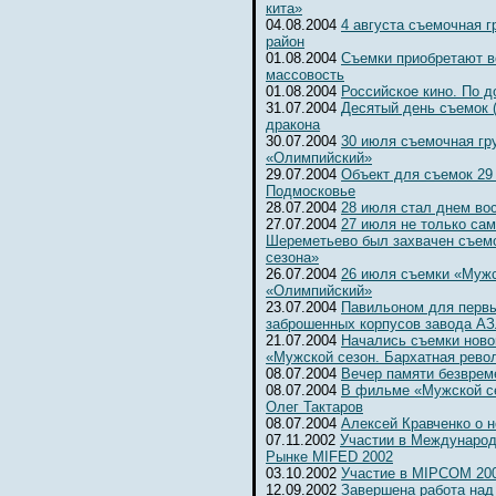
кита»
04.08.2004
4 августа съемочная 
район
01.08.2004
Съемки приобретают 
массовость
01.08.2004
Российское кино. По д
31.07.2004
Десятый день съемок 
дракона
30.07.2004
30 июля съемочная гр
«Олимпийский»
29.07.2004
Объект для съемок 29
Подмосковье
28.07.2004
28 июля стал днем во
27.07.2004
27 июля не только сам
Шереметьево был захвачен съем
сезона»
26.07.2004
26 июля съемки «Мужс
«Олимпийский»
23.07.2004
Павильоном для первы
заброшенных корпусов завода А
21.07.2004
Начались съемки ново
«Мужской сезон. Бархатная рево
08.07.2004
Вечер памяти безвре
08.07.2004
В фильме «Мужской се
Олег Тактаров
08.07.2004
Алексей Кравченко о н
07.11.2002
Участии в Международ
Рынке MIFED 2002
03.10.2002
Участие в MIPCOM 20
12.09.2002
Завершена работа над