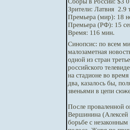
Сборы в России: $3 0
Зрители: Латвия 2.9 
Премьера (мир): 18 
Премьера (РФ): 15 с
Время: 116 мин.
Синопсис:
по всем м
малозаметная новост
одной из стран треть
российского телевид
на стадионе во время
два, казалось бы, п
звеньями в цепи сюж
После проваленной о
Вершинина (Алексей 
борьбе с незаконным