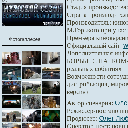
10
-
.
Стадия производства:
Страна производител
Производитель:
кинок
М.Горького при уча
Премьера киноверсии
Фотогаллерея
Официальный сайт:
w
Дополнительная инф
БОРЬБЕ С НАРКОМА
реальных событиях
Возможности сотрудн
дистрибьюция, миров
версия)
Автор сценария:
Оле
Режиссер-постановщ
Продюсер:
Олег Лю
Оператор-постановщ