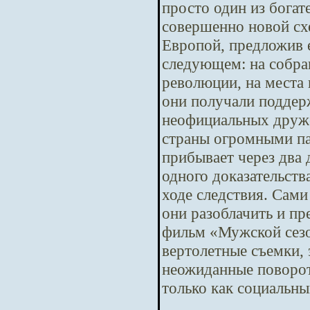
просто один из бога
совершенно новой сх
Европой, предложив е
следующем: на собра
революции, на места 
они получали поддер
неофициальных друже
страны огромными па
прибывает через два
одного доказательств
ходе следствия. Сам
они разоблачить и п
фильм «Мужской сезо
вертолетные съемки,
неожиданные повороты
только как социальны