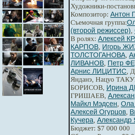
Художники-постанов
Композитор:
Антон 
Съемочная группа:
Ол
(второй режиссер)
,
В ролях:
Алексей К
КАРПОВ
,
Игорь Ж
ТОЛСТОГАНОВА
,
А
ЛИВАНОВ
,
Петр Ф
Арнис ЛИЦИТИС
, 
Янданэ, Нацуо ТАКУ
БОРИСОВ,
Ирина 
ГРИШАЕВ,
Алексан
Майкл Мэдсен
,
Ола
Алексей Огурцов
,
В
Кучера
,
Александр 
Бюджет: $7 000 000