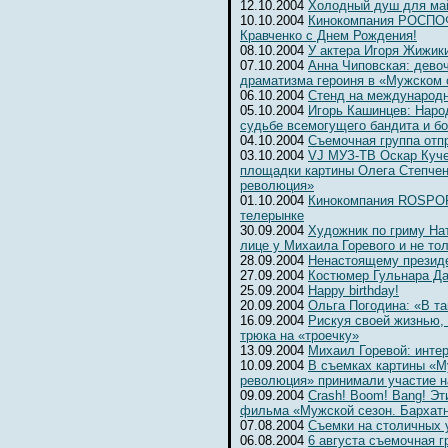
12.10.2004
Холодный душ для ма
10.10.2004
Кинокомпания РОСПОФ
Кравченко с Днем Рождения!
08.10.2004
У актера Игоря Жижик
07.10.2004
Анна Чиповская: девоч
драматизма героиня в «Мужском 
06.10.2004
Cтенд на международ
05.10.2004
Игорь Кашинцев: Наро
судьбе всемогущего бандита и б
04.10.2004
Съемочная группа отп
03.10.2004
VJ МУЗ-ТВ Оскар Куче
площадки картины Олега Степчен
революция»
01.10.2004
Кинокомпания ROSPOFi
телерынке
30.09.2004
Художник по гриму На
лице у Михаила Горевого и не то
28.09.2004
Ненастоящему президе
27.09.2004
Костюмер Гульнара Да
25.09.2004
Happy birthday!
20.09.2004
Ольга Погодина: «В та
16.09.2004
Рискуя своей жизнью,
трюка на «троечку»
13.09.2004
Михаил Горевой: инте
10.09.2004
В съемках картины «М
революция» принимали участие н
09.09.2004
Crash! Boom! Bang! Э
фильма «Мужской сезон. Бархат
07.08.2004
Съемки на столичных 
06.08.2004
6 августа съемочная г