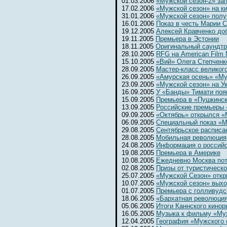
01.03.2006
«Мужской сезон-2» за
17.02.2006
«Мужской сезон» на к
31.01.2006
«Мужской сезон» полу
16.01.2006
Показ в честь Марии 
19.12.2005
Алексей Кравченко до
19.11.2005
Премьера в Эстонии
18.11.2005
Оригинальный саундтр
28.10.2005
RFG на American Film 
15.10.2005
«Вий» Олега Степченк
28.09.2005
Мастер-класс великог
26.09.2005
«Амурская осень» «Му
23.09.2005
«Мужской сезон» на Ук
16.09.2005
У «Банды» Тимати поя
15.09.2005
Премьера в «Пушкинс
13.09.2005
Российские премьеры 
09.09.2005
«Октябрь» открылся 
06.09.2005
Специальный показ «М
29.08.2005
Сентябрьское расписа
28.08.2005
Мобильная революция
24.08.2005
Информация о россий
19.08.2005
Премьера в Америке
10.08.2005
Ежедневно Москва потр
02.08.2005
Призы от туристическ
25.07.2005
«Мужской Сезон» откр
10.07.2005
«Мужской сезон» выхо
01.07.2005
Премьера с голливудс
18.06.2005
«Бархатная революци
05.06.2005
Итоги Каннского кинор
16.05.2005
Музыка к фильму «Му
12.04.2005
География «Мужского 