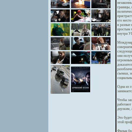
незаконны
границы, 
политичес
пристраст
его место
в разные 
простым м
внутри У
Междунаро
совершенн
следующем
они получ
огромными
доказател
разоблачи
съемки, э
социальны
Одна из г
занимаетс
Чтобы защ
работают 
дерзким, 
Это будет
этой проф
Фильм буд