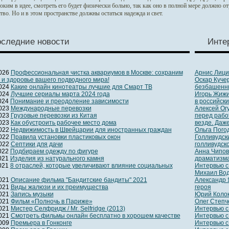
оким в идее, смотреть его будет физически больно, так как оно в полной мере должно о
тво. Но и в этом пространстве должны остаться надежда и свет.
следние новости
Инте
2026
Профессиональная чистка аквариумов в Москве: сохраним
Арнис Лици
 и здоровье вашего подводного мира!
Оскар Куче
2024
Какие онлайн кинотеатры лучшие для Смарт ТВ
безбашенн
2024
Лучшие сериалы марта 2024 года
Игорь Жижи
2024
Понимание и преодоление зависимости
в российск
2023
Международные перевозки
Алексей Ог
2023
Грузовые перевозки из Китая
перед рабо
2023
Как обустроить рабочее место дома
везде. Даже
2022
Недвижимость в Швейцарии для иностранных граждан
Ольга Погод
2022
Правила установки пластиковых окон
Голливудск
2022
Септики для дачи
голливудск
2022
Подбираем одежду по фигуре
Анна Чипов
2021
Изделия из натурального камня
драматизма
2021
8 отраслей, которые увеличивают влияние социальных
Интервью с
Михаил Вод
2021
Описание фильма "Бандитские бандиты" 2021
Александр 
2021
Виды жалюзи и их преимущества
героя
2021
Запись музыки
Юрий Колок
2021
Фильм «Полночь в Париже»
Олег Степче
2021
Мистер Селфридж / Mr. Selfridge (2013)
Интервью с
2021
Смотреть фильмы онлайн бесплатно в хорошем качестве
Интервью с
2009
Премьера в Гонконге
Интервью с