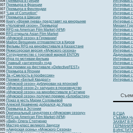
2008
Премьера в Греции
Интервью с
2007
Премьера в Франции
Интервью с
2007
Премьера в Финляндии
Интервью с
2007
“Law of Corruption”
Интервью с
2007
Премьера в Швеции
Интервью с
2006
Книгу «Время гнева» представят на кинорынке
Интервью с
2006
«Чоловiчий сезон». Премьера!
Михаил Гор
2006
RFG на American Film Market (AFM)
Интервью 
2006
RFG открыла Asian Film Market
Интервью с
2006
«Мужской сезон» в Германии!
Интервью с
2006
Майор Вершинин отправляется в Киров
Интервью с
2006
Фильмы RFG на кинофестивале в Казахстане
Интервью с
2006
Режиссерская версия «Мужского сезона»
Интервью c
2006
Сотрудничество с торговой маркой ENTON
Дадунашви
2006
Игра по мотивам фильма
Интервью с
2006
Главный «антигерой» года
Интервью с
2006
Три премии на фестивале «DetectiveFEST»
постановщи
2006
Премьера в Японии
Интервью с
2006
За «Смелость в профессии»
Интервью с
2006
Премия «Белый Квадрат»
Интервью с
2006
«Мужской сезон» дублирован на японский
2006
«Мужской сезон-2» запущен в производство
2006
«Мужской сезон» на кинофестивале в Гатчине
Съем
2006
«Мужской сезон» получил премию «Блокбастер»
2006
Показ в честь Марии Соловьевой
2005
Алексей Кравченко добрался до Урала
2005
Премьера в Эстонии
2005
Оригинальный саундтрек к «Мужскому сезону»
В США
2005
RFG на American Film Market (AFM)
СЪЁМКА НА
2005
«Вий» Олега Степченко
ЗАХВАТ В 
2005
Мастер-класс великого Занусси
ГЕРМАНИЯ
2005
«Амурская осень» «Мужского Сезона»
В ИНСТИТ