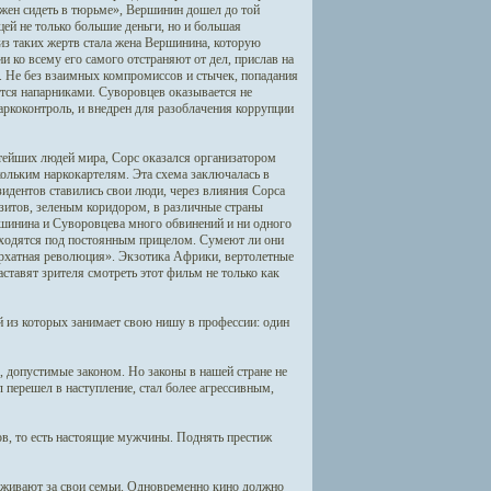
жен сидеть в тюрьме», Вершинин дошел до той
ей не только большие деньги, но и большая
из таких жертв стала жена Вершинина, которую
и ко всему его самого отстраняют от дел, прислав на
я. Не без взаимных компромиссов и стычек, попадания
ятся напарниками. Суворовцев оказывается не
ркоконтроль, и внедрен для разоблачения коррупции
ейших людей мира, Сорс оказался организатором
ольким наркокартелям. Эта схема заключалась в
идентов ставились свои люди, через влияния Сорса
зитов, зеленым коридором, в различные страны
шинина и Суворовцева много обвинений и ни одного
находятся под постоянным прицелом. Сумеют ли они
архатная революция». Экзотика Африки, вертолетные
тавят зрителя смотреть этот фильм не только как
й из которых занимает свою нишу в профессии: один
, допустимые законом. Но законы в нашей стране не
 перешел в наступление, стал более агрессивным,
ов, то есть настоящие мужчины. Поднять престиж
еживают за свои семьи. Одновременно кино должно