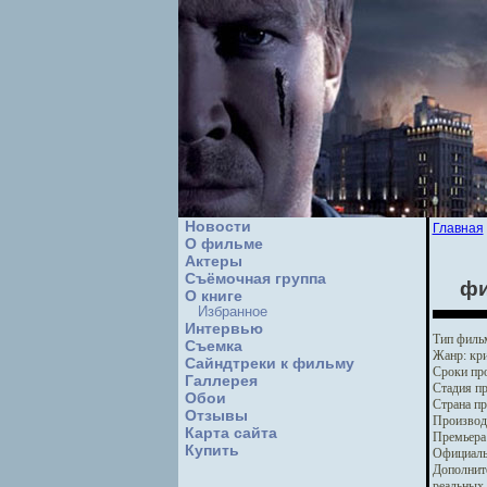
Новости
Главная
О фильме
Актеры
Съёмочная группа
фи
О книге
Избранное
Интервью
Тип филь
Cъемка
Жанр:
кри
Сайндтреки к фильму
Сроки про
Галлерея
Стадия пр
Обои
Страна пр
Отзывы
Производ
Карта сайта
Премьера
Купить
Официаль
Дополнит
реальных