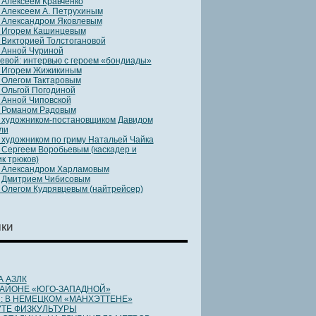
 Алексеем Кравченко
 Алексеем А. Петрухиным
 Александром Яковлевым
 Игорем Кашинцевым
 Викторией Толстогановой
 Анной Чуриной
евой: интервью с героем «бондиады»
с Игорем Жижикиным
 Олегом Тактаровым
 Ольгой Погодиной
 Анной Чиповской
 Романом Радовым
 художником-постановщиком Давидом
ли
 художником по гриму Натальей Чайка
 Сергеем Воробьевым (каскадер и
к трюков)
 Александром Харламовым
 Дмитрием Чибисовым
 Олегом Кудрявцевым (найтрейсер)
ки
 АЗЛК
РАЙОНЕ «ЮГО-ЗАПАДНОЙ»
: В НЕМЕЦКОМ «МАНХЭТТЕНЕ»
УТЕ ФИЗКУЛЬТУРЫ