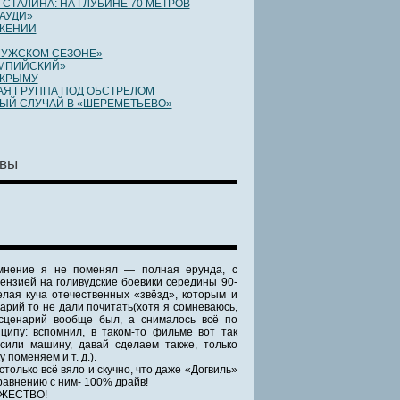
 СТАЛИНА: НА ГЛУБИНЕ 70 МЕТРОВ
ГАУДИ»
 КЕНИИ
МУЖСКОМ СЕЗОНЕ»
ИМПИЙСКИЙ»
 КРЫМУ
Я ГРУППА ПОД ОБСТРЕЛОМ
ЫЙ СЛУЧАЙ В «ШЕРЕМЕТЬЕВО»
вы
мнение я не поменял — полная ерунда, с
ензией на голивудские боевики середины 90-
елая куча отечественных «звёзд», которым и
арий то не дали почитать(хотя я сомневаюсь,
сценарий вообще был, а снималось всё по
ципу: вспомнил, в таком-то фильме вот так
сили машину, давай сделаем также, только
у поменяем и т. д.).
столько всё вяло и скучно, что даже «Догвиль»
равнению с ним- 100% драйв!
ЖЕСТВО!