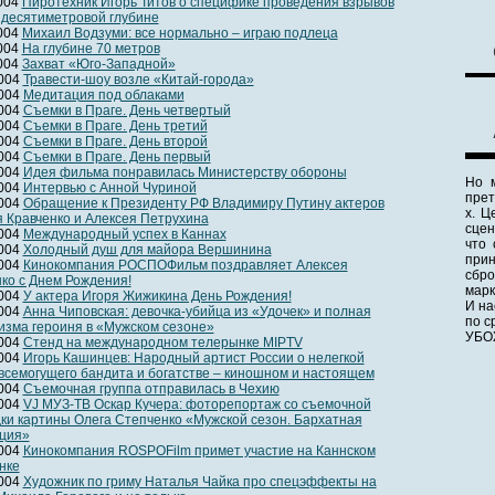
2004
Пиротехник Игорь Титов о специфике проведения взрывов
идесятиметровой глубине
2004
Михаил Водзуми: все нормально – играю подлеца
2004
На глубине 70 метров
2004
Захват «Юго-Западной»
2004
Травести-шоу возле «Китай-города»
2004
Медитация под облаками
2004
Съемки в Праге. День четвертый
2004
Съемки в Праге. День третий
2004
Съемки в Праге. День второй
2004
Съемки в Праге. День первый
2004
Идея фильма понравилась Министерству обороны
Но 
2004
Интервью с Анной Чуриной
прет
2004
Обращение к Президенту РФ Владимиру Путину актеров
х. Ц
 Кравченко и Алексея Петрухина
сцен
2004
Международный успех в Каннах
что 
2004
Холодный душ для майора Вершинина
прин
2004
Кинокомпания РОСПОФильм поздравляет Алексея
сбро
ко с Днем Рождения!
марк
2004
У актера Игоря Жижикина День Рождения!
И на
2004
Анна Чиповская: девочка-убийца из «Удочек» и полная
по с
изма героиня в «Мужском сезоне»
УБО
2004
Cтенд на международном телерынке MIPTV
2004
Игорь Кашинцев: Народный артист России о нелегкой
всемогущего бандита и богатстве – киношном и настоящем
2004
Съемочная группа отправилась в Чехию
2004
VJ МУЗ-ТВ Оскар Кучера: фоторепортаж со съемочной
ки картины Олега Степченко «Мужской сезон. Бархатная
ция»
2004
Кинокомпания ROSPOFilm примет участие на Каннском
нке
2004
Художник по гриму Наталья Чайка про спецэффекты на