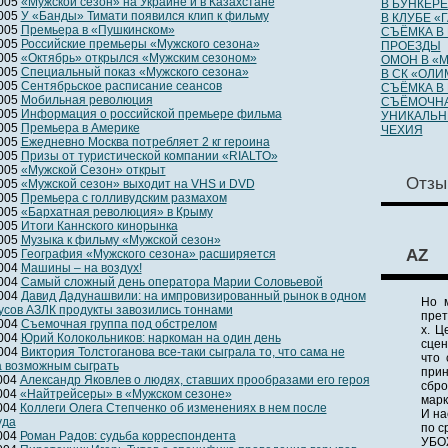
2005
«Мужской сезон» на Украине и в Казахстане
В БУНКЕРЕ
2005
У «Банды» Тимати появился клип к фильму
В КЛУБЕ «
2005
Премьера в «Пушкинском»
СЪЁМКА В
2005
Российские премьеры «Мужского сезона»
ПРОЕЗДЫ
2005
«Октябрь» открылся «Мужским сезоном»
ОМОН В «
2005
Специальный показ «Мужского сезона»
В СК «ОЛ
2005
Сентябрьское расписание сеансов
СЪЁМКА В
2005
Мобильная революция
СЪЁМОЧНА
2005
Информация о российской премьере фильма
УНИКАЛЬН
2005
Премьера в Америке
ЧЕХИЯ
2005
Ежедневно Москва потребляет 2 кг героина
2005
Призы от туристической компании «RIALTO»
2005
«Мужской Сезон» открыт
Отзы
2005
«Мужской сезон» выходит на VHS и DVD
2005
Премьера с голливудским размахом
2005
«Бархатная революция» в Крыму
2005
Итоги Каннского кинорынка
2005
Музыка к фильму «Мужской сезон»
AZ
2005
География «Мужского сезона» расширяется
2004
Машины – на воздух!
2004
Самый сложный день оператора Марии Соловьевой
2004
Давид Дадунашвили: на импровизированный рынок в одном
Но 
усов АЗЛК продукты завозились тоннами
прет
2004
Съемочная группа под обстрелом
х. Ц
2004
Юрий Колокольников: наркоман на один день
сцен
2004
Виктория Толстоганова все-таки сыграла то, что сама не
что 
а возможным сыграть
прин
2004
Александр Яковлев о людях, ставших прообразами его героя
сбро
2004
«Найтрейсеры» в «Мужском сезоне»
марк
2004
Коллеги Олега Степченко об изменениях в нем после
И на
уда
по с
2004
Роман Радов: судьба корреспондента
УБО