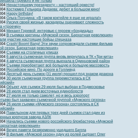
Михаила Горевого и не только
2004
Ненастоящему президенту – настоящий оркестр!
2004
Костюмер Гульнара Дадаева: дебют в большом кино!
2004
Happy birthday!
2004
Ольга Погодина: «В таком коктейле я еще не играла!»
2004
Рискуя своей жизнью, каскадеры оценивают сложность
а «троечку»
2004
Михаил Горевой: интервью с героем «бондиады»
2004
В съемках картины «Мужской сезон. Бархатная революция»
али участие настоящие бойцы спецназа
2004
Crash! Boom! Bang! Эти звуки сопровождали съемки фильма
ой сезон. Бархатная революция»
2004
Съемки на столичных улицах
2004
6 августа съемочная группа вновь вернулась в ТК «Три кита»
2004
4 августа съемочная группа выехала в Одинцовский район
2004
Съемки приобретают всё большую и большую массовость
2004
Российское кино. По дороге в Голливуд
2004
Десятый день съемок (31 июля) прошел под знаком дракона
2004
30 июля съемочная группа переместилась в СК
ийский»
2004
Объект для съемок 29 июля был выбран в Подмосковье
2004
28 июля стал днем восточных единоборств
2004
27 июля не только самолет, но и весь аэропорт
тьево был захвачен съемочной группой «Мужского сезона»
2004
26 июля съемки «Мужского сезона» состоялись в СК
ийский»
2004
Павильоном для первых трех дней съемок стал один из
енных корпусов завода АЗЛК
2004
Начались съемки нового российского блокбастера «Мужской
 Бархатная революция»
2004
Вечер памяти безвременно ушедшего Билла
2004
В фильме «Мужской сезон» одну из ролей сыграет Олег