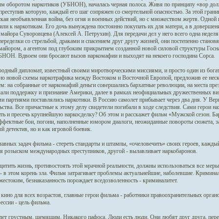
м оборотом наркотиков (УБНОН), началась черная полоса. Живя по принципу «вор дол
преступив которую, каждый его шаг сопряжен со смертельной опасностью. За этой границ
кая необъявленная война, без огня и военных действий, но с множеством жертв. Одной 
или к наркотикам. Его дочь вынуждена постоянно покупать их для матери, а в довершени
 майора Суворовцева (Алексей А. Петрухин). Для передачи дел у него всего одна недел
переделки со стрельбой, драками и спасением друг другу жизней, они постепенно станов
айором, а агентом под глубоким прикрытием созданной новой силовой структуры Госна
БНОН. Вдвоем они бросают вызов наркомафии и выходят на некоего господина Сорса.
дный дипломат, известный своими миротворческими миссиями, и просто один из богат
о новой схемы наркотрафика между Востоком и Восточной Европой, предложив ее неск
: на собранные от наркомафий деньги совершались бархатные революции, на места през
али поддержку и признание Америки, далее в рамках неофициальных дружественных ви
 партиями поставлялись наркотики. В Россию самолет прибывает через два дня. У Вер
ьства. Все причастные к этому делу свидетели погибали в ходе следствия. Сами герои 
ть и пресечь крупнейшую наркосделку? Об этом и расскажет фильм «Мужской сезон. Б
ффектные бои, погони, наполненные юмором диалоги, неожиданные повороты сюжета, зас
й детектив, но и как игровой боевик.
лавных задач фильма - стереть стандарты и штампы, «очеловечить» своих героев, кажды
я розыском международных преступников, другой - вылавливает наркобаронов.
итить жизнь, противостоять этой мрачной реальности, должны использоваться все меры
- в этом корень зла. Фильм затрагивает проблемы актуальнейшие, наболевшие. Криминал
жестоким, безнаказанность порождает вседозволенность - криминалитет.
 кино для всех возрастов, главные герои фильма - работники правоохранительных орган
ессии - цель фильма.
ет грустным, щемящим. Никакого пафоса. Люди есть люди. Они любят друг друга, пер