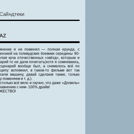
Сайндтеки
AZ
мнение я не поменял — полная ерунда, с
ензией на голивудские боевики середины 90-
елая куча отечественных «звёзд», которым и
арий то не дали почитать(хотя я сомневаюсь,
сценарий вообще был, а снималось всё по
ципу: вспомнил, в таком-то фильме вот так
сили машину, давай сделаем также, только
у поменяем и т. д.).
столько всё вяло и скучно, что даже «Догвиль»
равнению с ним- 100% драйв!
ЖЕСТВО!