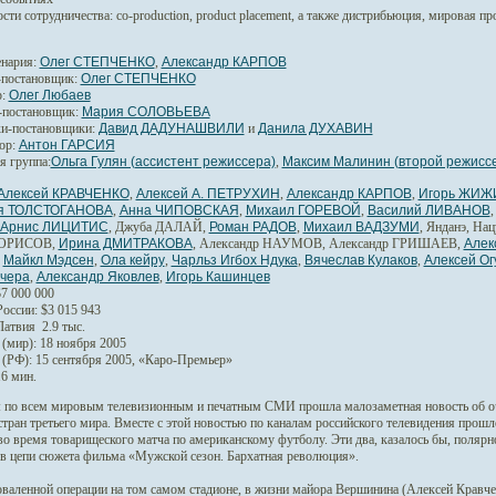
сти сотрудничества:
co-production, product placement, а также дистрибьюция, мировая п
нария:
Олег СТЕПЧЕНКО
,
Александр КАРПОВ
-постановщик:
Олег СТЕПЧЕНКО
:
Олег Любаев
-постановщик:
Мария СОЛОВЬЕВА
и-постановщики:
Давид ДАДУНАШВИЛИ
и
Данила ДУХАВИН
ор:
Антон ГАРСИЯ
я группа:
Ольга Гулян (ассистент режиссера)
,
Максим Малинин (второй режисс
Алексей КРАВЧЕНКО
,
Алексей А. ПЕТРУХИН
,
Александр КАРПОВ
,
Игорь ЖИЖ
ия ТОЛСТОГАНОВА
,
Анна ЧИПОВСКАЯ
,
Михаил ГОРЕВОЙ
,
Василий ЛИВАНОВ
Арнис ЛИЦИТИС
, Джуба ДАЛАЙ,
Роман РАДОВ
,
Михаил ВАДЗУМИ
, Янданэ, Н
БОРИСОВ,
Ирина ДМИТРАКОВА
, Александр НАУМОВ, Александр ГРИШАЕВ,
Алек
,
Майкл Мэдсен
,
Ола кейру
,
Чарльз Игбох Ндука
,
Вячеслав Кулаков
,
Алексей Ог
учера
,
Александр Яковлев
,
Игорь Кашинцев
7 000 000
оссии: $3 015 943
Латвия 2.9 тыс.
(мир): 18 ноября 2005
(РФ): 15 сентября 2005, «Каро-Премьер»
6 мин.
:
по всем мировым телевизионным и печатным СМИ прошла малозаметная новость об оч
стран третьего мира. Вместе с этой новостью по каналам российского телевидения прош
во время товарищеского матча по американскому футболу. Эти два, казалось бы, поля
в цепи сюжета фильма «Мужской сезон. Бархатная революция».
валенной операции на том самом стадионе, в жизни майора Вершинина (Алексей Кравчен