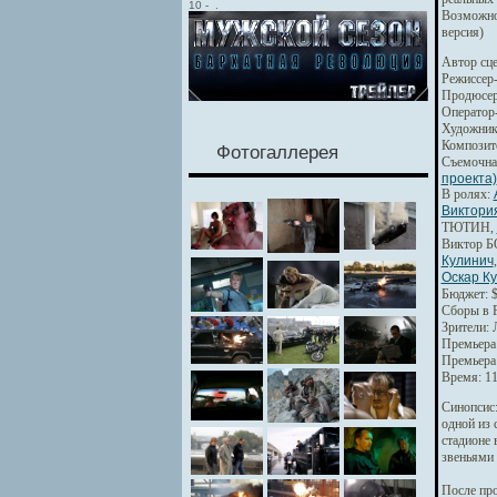
10
-
.
Возможно
версия)
Автор сце
Режиссер
Продюсер
Оператор
Художник
Композит
Фотогаллерея
Съемочна
проекта)
В ролях:
Виктор
ТЮТИН,
Виктор 
Кулинич
Оскар К
Бюджет: $
Сборы в Р
Зрители: 
Премьера 
Премьера 
Время: 11
Синопсис
одной из 
стадионе 
звеньями 
После про