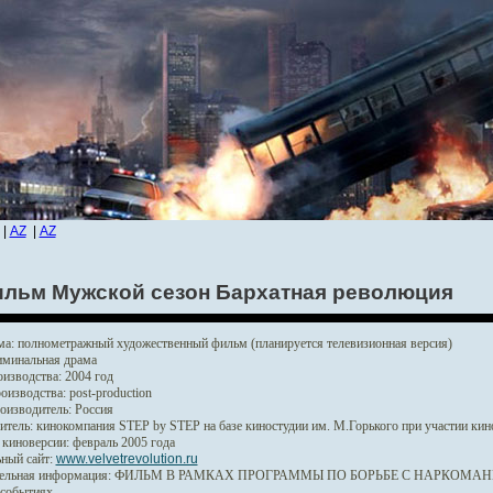
|
AZ
|
AZ
льм Мужской сезон Бархатная революция
ма:
полнометражный художественный фильм (планируется телевизионная версия)
минальная драма
изводства:
2004 год
оизводства:
post-production
оизводитель:
Россия
итель:
кинокомпания STEP by STEP на базе киностудии им. М.Горького при участии к
 киноверсии:
февраль 2005 года
ный сайт:
www.velvetrevolution.ru
ельная информация:
ФИЛЬМ В РАМКАХ ПРОГРАММЫ ПО БОРЬБЕ С НАРКОМАНИЕЙ
 событиях