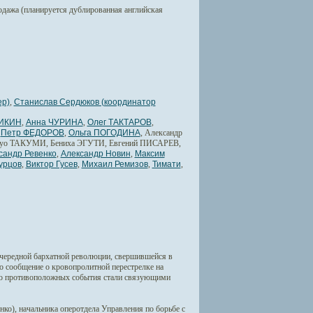
родажа (планируется дублированная английская
ер)
,
Станислав Сердюков (координатор
ИКИН
,
Анна ЧУРИНА
,
Олег ТАКТАРОВ
,
,
Петр ФЕДОРОВ
,
Ольга ПОГОДИНА
, Александр
ацуо ТАКУМИ, Бениха ЭГУТИ, Евгений ПИСАРЕВ,
сандр Ревенко
,
Александр Новин
,
Максим
урцов
,
Виктор Гусев
,
Михаил Ремизов
,
Тимати
,
ередной бархатной революции, свершившейся в
ло сообщение о кровопролитной перестрелке на
рно противоположных события стали связующими
ко), начальника оперотдела Управления по борьбе с