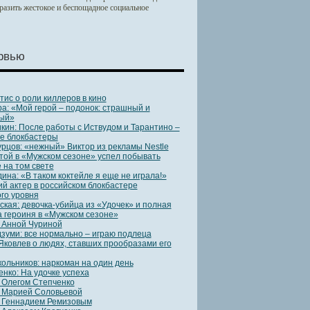
тразить жестокое и беспощадное социальное
рвью
тис о роли киллеров в кино
ра: «Мой герой – подонок: страшный и
ый»
кин: После работы с Иствудом и Тарантино –
ие блокбастеры
урцов: «нежный» Виктор из рекламы Nestle
той в «Мужском сезоне» успел побывать
 на том свете
ина: «В таком коктейле я еще не играла!»
ий актер в российском блокбастере
ого уровня
ская: девочка-убийца из «Удочек» и полная
 героиня в «Мужском сезоне»
 Анной Чуриной
зуми: все нормально – играю подлеца
Яковлев о людях, ставших прообразами его
ольников: наркоман на один день
нко: На удочке успеха
 Олегом Степченко
 Марией Соловьевой
 Геннадием Ремизовым