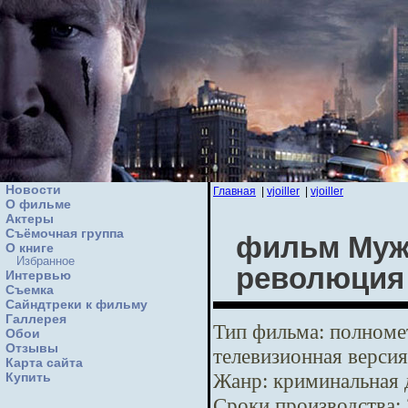
Новости
Главная
|
vjoiller
|
vjoiller
О фильме
Актеры
Съёмочная группа
фильм Мужс
О книге
Избранное
революция
Интервью
Cъемка
Сайндтреки к фильму
Галлерея
Тип фильма:
полномет
Обои
Отзывы
телевизионная версия
Карта сайта
Жанр:
криминальная 
Купить
Сроки производства: