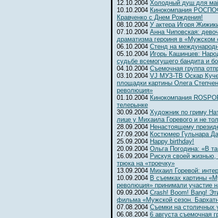
12.10.2004
Холодный душ для ма
10.10.2004
Кинокомпания РОСПОФ
Кравченко с Днем Рождения!
08.10.2004
У актера Игоря Жижик
07.10.2004
Анна Чиповская: девоч
драматизма героиня в «Мужском 
06.10.2004
Cтенд на международ
05.10.2004
Игорь Кашинцев: Наро
судьбе всемогущего бандита и б
04.10.2004
Съемочная группа отп
03.10.2004
VJ МУЗ-ТВ Оскар Куче
площадки картины Олега Степчен
революция»
01.10.2004
Кинокомпания ROSPOFi
телерынке
30.09.2004
Художник по гриму На
лице у Михаила Горевого и не то
28.09.2004
Ненастоящему президе
27.09.2004
Костюмер Гульнара Да
25.09.2004
Happy birthday!
20.09.2004
Ольга Погодина: «В та
16.09.2004
Рискуя своей жизнью,
трюка на «троечку»
13.09.2004
Михаил Горевой: инте
10.09.2004
В съемках картины «М
революция» принимали участие н
09.09.2004
Crash! Boom! Bang! Э
фильма «Мужской сезон. Бархат
07.08.2004
Съемки на столичных 
06.08.2004
6 августа съемочная г