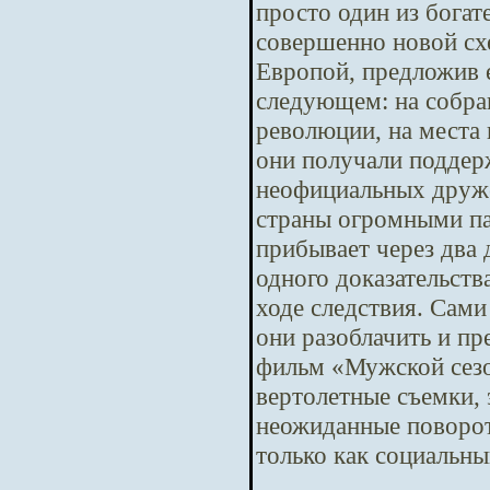
просто один из бога
совершенно новой сх
Европой, предложив е
следующем: на собра
революции, на места 
они получали поддер
неофициальных друже
страны огромными па
прибывает через два
одного доказательств
ходе следствия. Сам
они разоблачить и п
фильм «Мужской сезо
вертолетные съемки,
неожиданные повороты
только как социальны