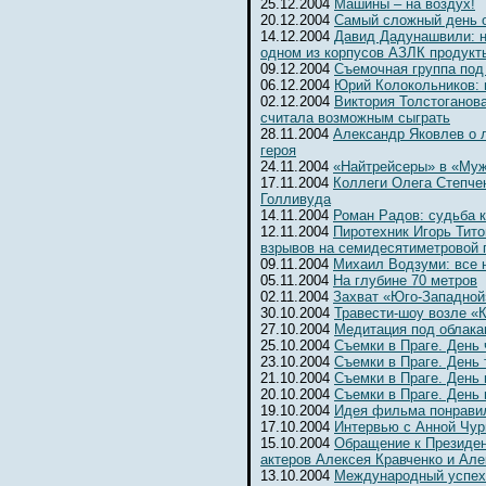
25.12.2004
Машины – на воздух!
20.12.2004
Самый сложный день 
14.12.2004
Давид Дадунашвили: н
одном из корпусов АЗЛК продукт
09.12.2004
Съемочная группа под
06.12.2004
Юрий Колокольников: 
02.12.2004
Виктория Толстоганова
считала возможным сыграть
28.11.2004
Александр Яковлев о 
героя
24.11.2004
«Найтрейсеры» в «Муж
17.11.2004
Коллеги Олега Степчен
Голливуда
14.11.2004
Роман Радов: судьба 
12.11.2004
Пиротехник Игорь Тит
взрывов на семидесятиметровой 
09.11.2004
Михаил Водзуми: все 
05.11.2004
На глубине 70 метров
02.11.2004
Захват «Юго-Западной
30.10.2004
Травести-шоу возле «К
27.10.2004
Медитация под облака
25.10.2004
Съемки в Праге. День
23.10.2004
Съемки в Праге. День 
21.10.2004
Съемки в Праге. День 
20.10.2004
Съемки в Праге. День
19.10.2004
Идея фильма понрави
17.10.2004
Интервью с Анной Чур
15.10.2004
Обращение к Президе
актеров Алексея Кравченко и Ал
13.10.2004
Международный успех