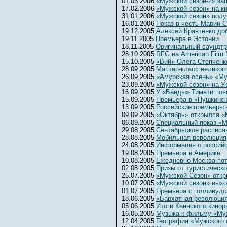
01.03.2006
«Мужской сезон-2» за
17.02.2006
«Мужской сезон» на к
31.01.2006
«Мужской сезон» полу
16.01.2006
Показ в честь Марии 
19.12.2005
Алексей Кравченко до
19.11.2005
Премьера в Эстонии
18.11.2005
Оригинальный саундтр
28.10.2005
RFG на American Film 
15.10.2005
«Вий» Олега Степченк
28.09.2005
Мастер-класс великог
26.09.2005
«Амурская осень» «Му
23.09.2005
«Мужской сезон» на Ук
16.09.2005
У «Банды» Тимати поя
15.09.2005
Премьера в «Пушкинс
13.09.2005
Российские премьеры 
09.09.2005
«Октябрь» открылся 
06.09.2005
Специальный показ «М
29.08.2005
Сентябрьское расписа
28.08.2005
Мобильная революция
24.08.2005
Информация о россий
19.08.2005
Премьера в Америке
10.08.2005
Ежедневно Москва потр
02.08.2005
Призы от туристическ
25.07.2005
«Мужской Сезон» откр
10.07.2005
«Мужской сезон» выхо
01.07.2005
Премьера с голливудс
18.06.2005
«Бархатная революци
05.06.2005
Итоги Каннского кинор
16.05.2005
Музыка к фильму «Му
12.04.2005
География «Мужского 