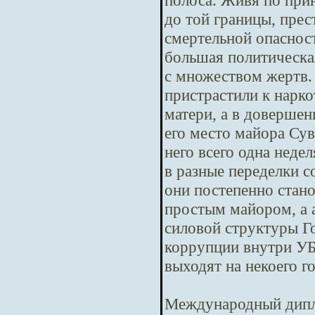
полоса. Живя по при
до той границы, пре
смертельной опасност
большая политическая
с множеством жертв.
пристрастили к нарко
матери, а в довершен
его место майора Сув
него всего одна неде
в разные переделки с
они постепенно стано
простым майором, а 
силовой структуры Го
коррупции внутри У
выходят на некоего г
Международный дипл