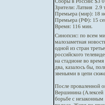
Сборы в России: $3 0
Зрители: Латвия 2.9 
Премьера (мир): 18 
Премьера (РФ): 15 с
Время: 116 мин.
Синопсис:
по всем м
малозаметная новост
одной из стран треть
российского телевид
на стадионе во время
два, казалось бы, п
звеньями в цепи сюж
После проваленной о
Вершинина (Алексей 
борьбе с незаконным