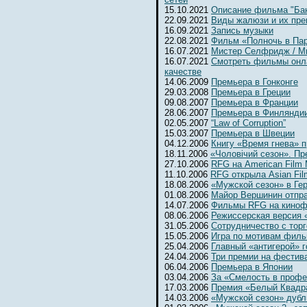
15.10.2021
Описание фильма "Бан
22.09.2021
Виды жалюзи и их пр
16.09.2021
Запись музыки
22.08.2021
Фильм «Полночь в Па
16.07.2021
Мистер Селфридж / Mr. 
16.07.2021
Смотреть фильмы онл
качестве
14.06.2009
Премьера в Гонконге
29.03.2008
Премьера в Греции
09.08.2007
Премьера в Франции
28.06.2007
Премьера в Финлянди
02.05.2007
“Law of Corruption”
15.03.2007
Премьера в Швеции
04.12.2006
Книгу «Время гнева» п
18.11.2006
«Чоловiчий сезон». Пр
27.10.2006
RFG на American Film 
11.10.2006
RFG открыла Asian Fil
18.08.2006
«Мужской сезон» в Ге
01.08.2006
Майор Вершинин отпра
14.07.2006
Фильмы RFG на киноф
08.06.2006
Режиссерская версия 
31.05.2006
Сотрудничество с тор
15.05.2006
Игра по мотивам фил
25.04.2006
Главный «антигерой» г
24.04.2006
Три премии на фестив
06.04.2006
Премьера в Японии
03.04.2006
За «Смелость в профе
17.03.2006
Премия «Белый Квадр
14.03.2006
«Мужской сезон» дубл