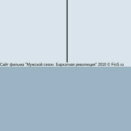
Сайт фильма "Мужской сезон. Бархатная революция" 2010 © FinS.ru