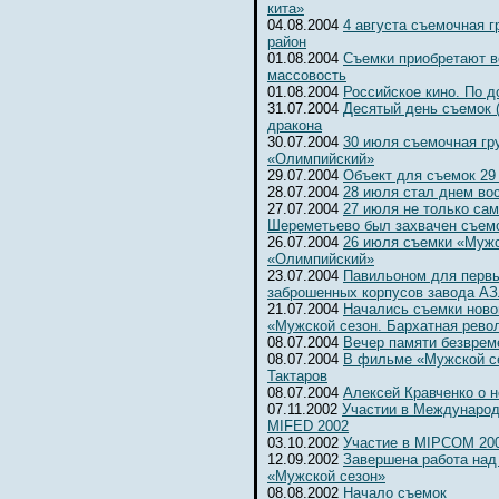
кита»
04.08.2004
4 августа съемочная 
район
01.08.2004
Съемки приобретают 
массовость
01.08.2004
Российское кино. По д
31.07.2004
Десятый день съемок 
дракона
30.07.2004
30 июля съемочная гр
«Олимпийский»
29.07.2004
Объект для съемок 29
28.07.2004
28 июля стал днем во
27.07.2004
27 июля не только сам
Шереметьево был захвачен съемо
26.07.2004
26 июля съемки «Мужс
«Олимпийский»
23.07.2004
Павильоном для первы
заброшенных корпусов завода А
21.07.2004
Начались съемки ново
«Мужской сезон. Бархатная рево
08.07.2004
Вечер памяти безвре
08.07.2004
В фильме «Мужской се
Тактаров
08.07.2004
Алексей Кравченко о н
07.11.2002
Участии в Международ
MIFED 2002
03.10.2002
Участие в MIPCOM 20
12.09.2002
Завершена работа над
«Мужской сезон»
08.08.2002
Начало съемок