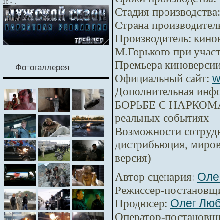
10
-
.
Стадия производства:
Страна производител
Производитель:
кинок
М.Горького при уча
Премьера киноверсии
Фотогаллерея
Официальный сайт:
w
Дополнительная инф
БОРЬБЕ С НАРКОМА
реальных событиях
Возможности сотрудн
дистрибьюция, миров
версия)
Автор сценария:
Оле
Режиссер-постановщ
Продюсер:
Олег Лю
Оператор-постановщ