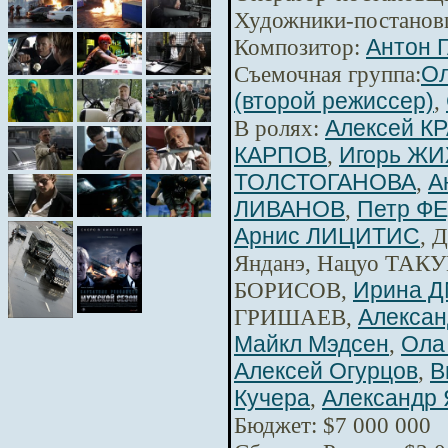
Художники-постанов
Композитор:
Антон 
Съемочная группа:
Ол
(второй режиссер)
,
В ролях:
Алексей К
КАРПОВ
,
Игорь Ж
ТОЛСТОГАНОВА
,
А
ЛИВАНОВ
,
Петр Ф
Арнис ЛИЦИТИС
, 
Янданэ, Нацуо ТАКУ
БОРИСОВ,
Ирина 
ГРИШАЕВ,
Алексан
Майкл Мэдсен
,
Ола
Алексей Огурцов
,
В
Кучера
,
Александр 
Бюджет: $7 000 000