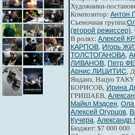
Художники-постанов
Композитор:
Антон 
Съемочная группа:
Ол
(второй режиссер)
,
В ролях:
Алексей К
КАРПОВ
,
Игорь Ж
ТОЛСТОГАНОВА
,
А
ЛИВАНОВ
,
Петр Ф
Арнис ЛИЦИТИС
, 
Янданэ, Нацуо ТАКУ
БОРИСОВ,
Ирина 
ГРИШАЕВ,
Алексан
Майкл Мэдсен
,
Ола
Алексей Огурцов
,
В
Кучера
,
Александр 
Бюджет: $7 000 000