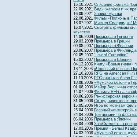
15.10.2021
Описание фильма "Бан
22.09.2021
Виды жалюзи и их пр
16.09.2021
Запись музыки
22.08.2021
Фильм «Полночь в Па
16.07.2021
Мистер Селфридж / Mr. 
16.07.2021
Смотреть фильмы онл
качестве
14.06.2009
Премьера в Гонконге
29.03.2008
Премьера в Греции
09.08.2007
Премьера в Франции
28.06.2007
Премьера в Финлянди
02.05.2007
“Law of Corruption”
15.03.2007
Премьера в Швеции
04.12.2006
Книгу «Время гнева» п
18.11.2006
«Чоловiчий сезон». Пр
27.10.2006
RFG на American Film 
11.10.2006
RFG открыла Asian Fil
18.08.2006
«Мужской сезон» в Ге
01.08.2006
Майор Вершинин отпра
14.07.2006
Фильмы RFG на киноф
08.06.2006
Режиссерская версия 
31.05.2006
Сотрудничество с тор
15.05.2006
Игра по мотивам фил
25.04.2006
Главный «антигерой» г
24.04.2006
Три премии на фестив
06.04.2006
Премьера в Японии
03.04.2006
За «Смелость в профе
17.03.2006
Премия «Белый Квадр
14.03.2006
«Мужской сезон» дубл