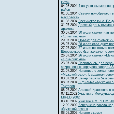
кита»
04.08.2004
4 августа съемочная 
район
01.08.2004
Съемки приобретают 
массовость
01.08.2004
Российское кино. По д
31.07.2004
Десятый день съемок 
дракона
30.07.2004
30 июля съемочная гр
«Олимпийский»
29.07.2004
Объект для съемок 29
28.07.2004
28 июля стал днем во
27.07.2004
27 июля не только сам
Шереметьево был захвачен съемо
26.07.2004
26 июля съемки «Мужс
«Олимпийский»
23.07.2004
Павильоном для первы
заброшенных корпусов завода А
21.07.2004
Начались съемки ново
«Мужской сезон. Бархатная рево
08.07.2004
Вечер памяти безвре
08.07.2004
В фильме «Мужской се
Тактаров
08.07.2004
Алексей Кравченко о н
07.11.2002
Участии в Международ
MIFED 2002
03.10.2002
Участие в MIPCOM 20
12.09.2002
Завершена работа над
«Мужской сезон»
08.08.2002
Начало съемок