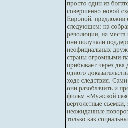
просто один из бога
совершенно новой сх
Европой, предложив е
следующем: на собра
революции, на места 
они получали поддер
неофициальных друже
страны огромными па
прибывает через два
одного доказательств
ходе следствия. Сам
они разоблачить и п
фильм «Мужской сезо
вертолетные съемки,
неожиданные повороты
только как социальны