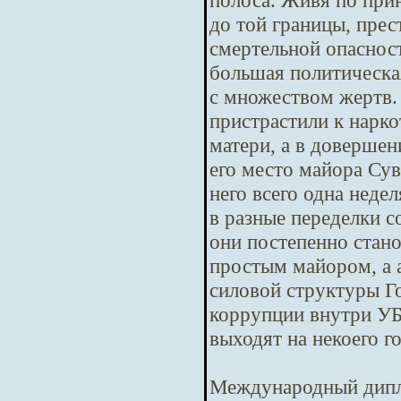
полоса. Живя по при
до той границы, пре
смертельной опасност
большая политическая
с множеством жертв.
пристрастили к нарко
матери, а в довершен
его место майора Сув
него всего одна неде
в разные переделки с
они постепенно стано
простым майором, а 
силовой структуры Го
коррупции внутри У
выходят на некоего г
Международный дипл