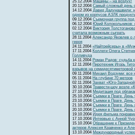
25.12.2004
Машины – на воздух!
20.12.2004
Самый сложный день 
14.12.2004
Давид Дадунашвили: н
одном из корпусов АЗЛК продукт
09.12.2004
Съемочная группа под
06.12.2004
Юрий Колокольников: 
02.12.2004
Виктория Толстоганова
считала возможным сыграть
28.11.2004
Александр Яковлев о 
героя
24.11.2004
«Найтрейсеры» в «Муж
17.11.2004
Коллеги Олега Степчен
Голливуда
14.11.2004
Роман Радов: судьба 
12.11.2004
Пиротехник Игорь Тит
взрывов на семидесятиметровой 
09.11.2004
Михаил Водзуми: все 
05.11.2004
На глубине 70 метров
02.11.2004
Захват «Юго-Западной
30.10.2004
Травести-шоу возле «К
27.10.2004
Медитация под облака
25.10.2004
Съемки в Праге. День
23.10.2004
Съемки в Праге. День 
21.10.2004
Съемки в Праге. День 
20.10.2004
Съемки в Праге. День
19.10.2004
Идея фильма понрави
17.10.2004
Интервью с Анной Чур
15.10.2004
Обращение к Президе
актеров Алексея Кравченко и Ал
13.10.2004
Международный успех