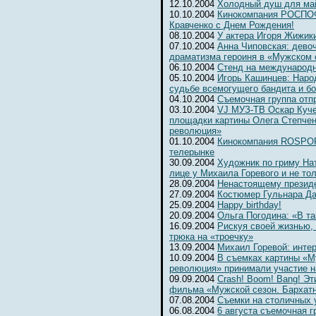
12.10.2004
Холодный душ для ма
10.10.2004
Кинокомпания РОСПОФ
Кравченко с Днем Рождения!
08.10.2004
У актера Игоря Жижик
07.10.2004
Анна Чиповская: девоч
драматизма героиня в «Мужском 
06.10.2004
Cтенд на международ
05.10.2004
Игорь Кашинцев: Наро
судьбе всемогущего бандита и б
04.10.2004
Съемочная группа отп
03.10.2004
VJ МУЗ-ТВ Оскар Куче
площадки картины Олега Степчен
революция»
01.10.2004
Кинокомпания ROSPOFi
телерынке
30.09.2004
Художник по гриму На
лице у Михаила Горевого и не то
28.09.2004
Ненастоящему президе
27.09.2004
Костюмер Гульнара Да
25.09.2004
Happy birthday!
20.09.2004
Ольга Погодина: «В та
16.09.2004
Рискуя своей жизнью,
трюка на «троечку»
13.09.2004
Михаил Горевой: инте
10.09.2004
В съемках картины «М
революция» принимали участие н
09.09.2004
Crash! Boom! Bang! Э
фильма «Мужской сезон. Бархат
07.08.2004
Съемки на столичных 
06.08.2004
6 августа съемочная г