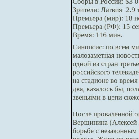
Сборы в России: $3 0
Зрители: Латвия 2.9 
Премьера (мир): 18 
Премьера (РФ): 15 с
Время: 116 мин.
Синопсис:
по всем м
малозаметная новост
одной из стран треть
российского телевид
на стадионе во время
два, казалось бы, п
звеньями в цепи сюж
После проваленной о
Вершинина (Алексей 
борьбе с незаконным