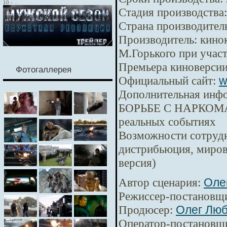
10
-
.
Стадия производства:
Страна производител
Производитель:
кинок
М.Горького при уча
Премьера киноверсии
Фотогаллерея
Официальный сайт:
w
Дополнительная инф
БОРЬБЕ С НАРКОМА
реальных событиях
Возможности сотрудн
дистрибьюция, миров
версия)
Автор сценария:
Оле
Режиссер-постановщ
Продюсер:
Олег Лю
Оператор-постановщ