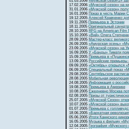
01.03.2006
«Мужской сезон-2» за
17.02.2006
«Мужской сезон» на к
31.01.2006
«Мужской сезон» полу
16.01.2006
Показ в честь Марии 
19.12.2005
Алексей Кравченко до
19.11.2005
Премьера в Эстонии
18.11.2005
Оригинальный саундтр
28.10.2005
RFG на American Film 
15.10.2005
«Вий» Олега Степченк
28.09.2005
Мастер-класс великог
26.09.2005
«Амурская осень» «Му
23.09.2005
«Мужской сезон» на Ук
16.09.2005
У «Банды» Тимати поя
15.09.2005
Премьера в «Пушкинс
13.09.2005
Российские премьеры 
09.09.2005
«Октябрь» открылся 
06.09.2005
Специальный показ «М
29.08.2005
Сентябрьское расписа
28.08.2005
Мобильная революция
24.08.2005
Информация о россий
19.08.2005
Премьера в Америке
10.08.2005
Ежедневно Москва потр
02.08.2005
Призы от туристическ
25.07.2005
«Мужской Сезон» откр
10.07.2005
«Мужской сезон» выхо
01.07.2005
Премьера с голливудс
18.06.2005
«Бархатная революци
05.06.2005
Итоги Каннского кинор
16.05.2005
Музыка к фильму «Му
12.04.2005
География «Мужского 