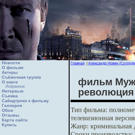
Новости
Главная
|
Александр Новин (Сотрудн
О фильме
Актеры
Съёмочная группа
фильм Мужс
О книге
Избранное
революция
Интервью
Cъемка
Сайндтреки к фильму
Галлерея
Тип фильма:
полномет
Обои
Отзывы
телевизионная версия
Карта сайта
Жанр:
криминальная 
Купить
Сроки производства: