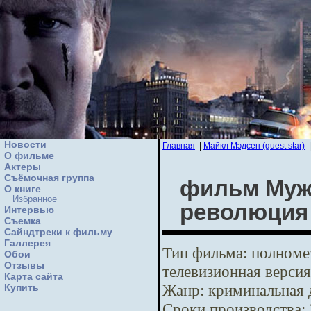
Новости
Главная
|
Майкл Мэдсен (guest star)
О фильме
Актеры
Съёмочная группа
фильм Мужс
О книге
Избранное
революция
Интервью
Cъемка
Сайндтреки к фильму
Галлерея
Тип фильма:
полномет
Обои
Отзывы
телевизионная версия
Карта сайта
Жанр:
криминальная 
Купить
Сроки производства: