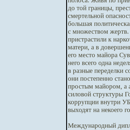
полоса. Живя по при
до той границы, пре
смертельной опасност
большая политическая
с множеством жертв.
пристрастили к нарко
матери, а в довершен
его место майора Сув
него всего одна неде
в разные переделки с
они постепенно стано
простым майором, а 
силовой структуры Го
коррупции внутри У
выходят на некоего г
Международный дипл