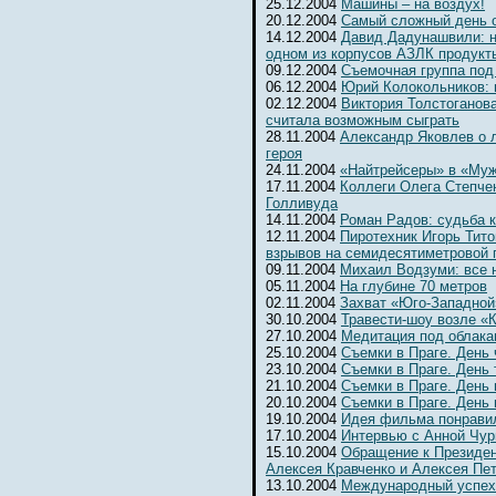
25.12.2004
Машины – на воздух!
20.12.2004
Самый сложный день 
14.12.2004
Давид Дадунашвили: н
одном из корпусов АЗЛК продукт
09.12.2004
Съемочная группа под
06.12.2004
Юрий Колокольников: 
02.12.2004
Виктория Толстоганова
считала возможным сыграть
28.11.2004
Александр Яковлев о 
героя
24.11.2004
«Найтрейсеры» в «Муж
17.11.2004
Коллеги Олега Степчен
Голливуда
14.11.2004
Роман Радов: судьба 
12.11.2004
Пиротехник Игорь Тит
взрывов на семидесятиметровой 
09.11.2004
Михаил Водзуми: все 
05.11.2004
На глубине 70 метров
02.11.2004
Захват «Юго-Западной
30.10.2004
Травести-шоу возле «К
27.10.2004
Медитация под облака
25.10.2004
Съемки в Праге. День
23.10.2004
Съемки в Праге. День 
21.10.2004
Съемки в Праге. День 
20.10.2004
Съемки в Праге. День
19.10.2004
Идея фильма понрави
17.10.2004
Интервью с Анной Чур
15.10.2004
Обращение к Президен
Алексея Кравченко и Алексея Пе
13.10.2004
Международный успех