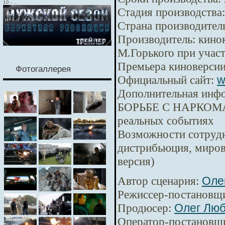
10
-
.
Стадия производства:
Страна производител
Производитель:
кинок
М.Горького при уча
Премьера киноверсии
Фотогаллерея
Официальный сайт:
w
Дополнительная инф
БОРЬБЕ С НАРКОМА
реальных событиях
Возможности сотрудн
дистрибьюция, миров
версия)
Автор сценария:
Оле
Режиссер-постановщ
Продюсер:
Олег Лю
Оператор-постановщ