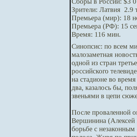
Сборы в России: $3 0
Зрители: Латвия 2.9 
Премьера (мир): 18 
Премьера (РФ): 15 с
Время: 116 мин.
Синопсис:
по всем м
малозаметная новост
одной из стран треть
российского телевид
на стадионе во время
два, казалось бы, п
звеньями в цепи сюж
После проваленной о
Вершинина (Алексей 
борьбе с незаконным