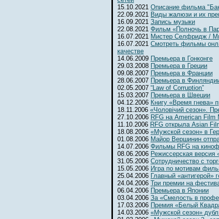
15.10.2021
Описание фильма "Бан
22.09.2021
Виды жалюзи и их пр
16.09.2021
Запись музыки
22.08.2021
Фильм «Полночь в Па
16.07.2021
Мистер Селфридж / Mr. 
16.07.2021
Смотреть фильмы онл
качестве
14.06.2009
Премьера в Гонконге
29.03.2008
Премьера в Греции
09.08.2007
Премьера в Франции
28.06.2007
Премьера в Финлянди
02.05.2007
“Law of Corruption”
15.03.2007
Премьера в Швеции
04.12.2006
Книгу «Время гнева» п
18.11.2006
«Чоловiчий сезон». Пр
27.10.2006
RFG на American Film 
11.10.2006
RFG открыла Asian Fil
18.08.2006
«Мужской сезон» в Ге
01.08.2006
Майор Вершинин отпра
14.07.2006
Фильмы RFG на киноф
08.06.2006
Режиссерская версия 
31.05.2006
Сотрудничество с тор
15.05.2006
Игра по мотивам фил
25.04.2006
Главный «антигерой» г
24.04.2006
Три премии на фестив
06.04.2006
Премьера в Японии
03.04.2006
За «Смелость в профе
17.03.2006
Премия «Белый Квадр
14.03.2006
«Мужской сезон» дубл