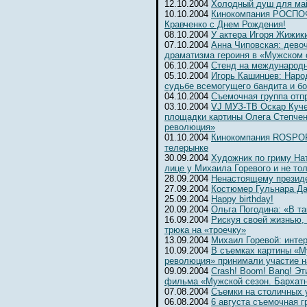
12.10.2004
Холодный душ для ма
10.10.2004
Кинокомпания РОСПОФ
Кравченко с Днем Рождения!
08.10.2004
У актера Игоря Жижик
07.10.2004
Анна Чиповская: девоч
драматизма героиня в «Мужском 
06.10.2004
Cтенд на международ
05.10.2004
Игорь Кашинцев: Наро
судьбе всемогущего бандита и б
04.10.2004
Съемочная группа отп
03.10.2004
VJ МУЗ-ТВ Оскар Куче
площадки картины Олега Степчен
революция»
01.10.2004
Кинокомпания ROSPOFi
телерынке
30.09.2004
Художник по гриму На
лице у Михаила Горевого и не то
28.09.2004
Ненастоящему президе
27.09.2004
Костюмер Гульнара Да
25.09.2004
Happy birthday!
20.09.2004
Ольга Погодина: «В та
16.09.2004
Рискуя своей жизнью,
трюка на «троечку»
13.09.2004
Михаил Горевой: инте
10.09.2004
В съемках картины «М
революция» принимали участие н
09.09.2004
Crash! Boom! Bang! Э
фильма «Мужской сезон. Бархат
07.08.2004
Съемки на столичных 
06.08.2004
6 августа съемочная г