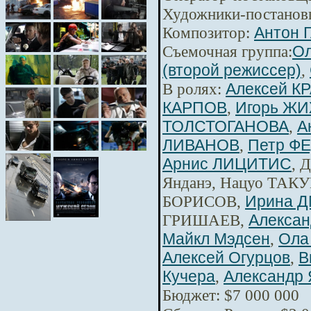
Художники-постанов
Композитор:
Антон 
Съемочная группа:
Ол
(второй режиссер)
,
В ролях:
Алексей К
КАРПОВ
,
Игорь Ж
ТОЛСТОГАНОВА
,
А
ЛИВАНОВ
,
Петр Ф
Арнис ЛИЦИТИС
, 
Янданэ, Нацуо ТАКУ
БОРИСОВ,
Ирина 
ГРИШАЕВ,
Алексан
Майкл Мэдсен
,
Ола
Алексей Огурцов
,
В
Кучера
,
Александр 
Бюджет: $7 000 000