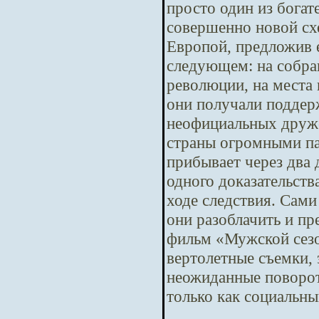
просто один из бога
совершенно новой сх
Европой, предложив е
следующем: на собра
революции, на места 
они получали поддер
неофициальных друже
страны огромными па
прибывает через два
одного доказательств
ходе следствия. Сам
они разоблачить и п
фильм «Мужской сезо
вертолетные съемки,
неожиданные повороты
только как социальны