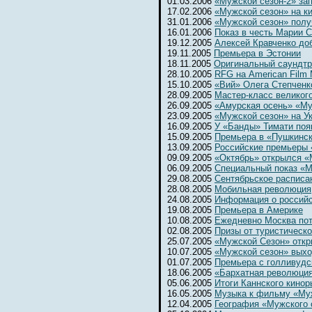
01.03.2006
«Мужской сезон-2» за
17.02.2006
«Мужской сезон» на к
31.01.2006
«Мужской сезон» полу
16.01.2006
Показ в честь Марии 
19.12.2005
Алексей Кравченко до
19.11.2005
Премьера в Эстонии
18.11.2005
Оригинальный саундтр
28.10.2005
RFG на American Film 
15.10.2005
«Вий» Олега Степченк
28.09.2005
Мастер-класс великог
26.09.2005
«Амурская осень» «Му
23.09.2005
«Мужской сезон» на Ук
16.09.2005
У «Банды» Тимати поя
15.09.2005
Премьера в «Пушкинс
13.09.2005
Российские премьеры 
09.09.2005
«Октябрь» открылся 
06.09.2005
Специальный показ «М
29.08.2005
Сентябрьское расписа
28.08.2005
Мобильная революция
24.08.2005
Информация о россий
19.08.2005
Премьера в Америке
10.08.2005
Ежедневно Москва потр
02.08.2005
Призы от туристическ
25.07.2005
«Мужской Сезон» откр
10.07.2005
«Мужской сезон» выхо
01.07.2005
Премьера с голливудс
18.06.2005
«Бархатная революци
05.06.2005
Итоги Каннского кинор
16.05.2005
Музыка к фильму «Му
12.04.2005
География «Мужского 