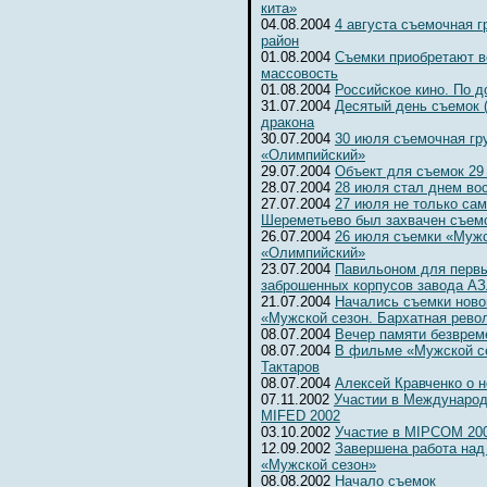
кита»
04.08.2004
4 августа съемочная 
район
01.08.2004
Съемки приобретают 
массовость
01.08.2004
Российское кино. По д
31.07.2004
Десятый день съемок 
дракона
30.07.2004
30 июля съемочная гр
«Олимпийский»
29.07.2004
Объект для съемок 29
28.07.2004
28 июля стал днем во
27.07.2004
27 июля не только сам
Шереметьево был захвачен съемо
26.07.2004
26 июля съемки «Мужс
«Олимпийский»
23.07.2004
Павильоном для первы
заброшенных корпусов завода А
21.07.2004
Начались съемки ново
«Мужской сезон. Бархатная рево
08.07.2004
Вечер памяти безвре
08.07.2004
В фильме «Мужской се
Тактаров
08.07.2004
Алексей Кравченко о н
07.11.2002
Участии в Международ
MIFED 2002
03.10.2002
Участие в MIPCOM 20
12.09.2002
Завершена работа над
«Мужской сезон»
08.08.2002
Начало съемок