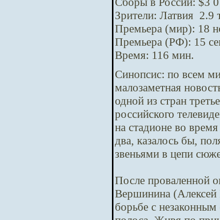
Сборы в России: $3 0
Зрители: Латвия 2.9 
Премьера (мир): 18 
Премьера (РФ): 15 с
Время: 116 мин.
Синопсис:
по всем м
малозаметная новост
одной из стран треть
российского телевид
на стадионе во время
два, казалось бы, п
звеньями в цепи сюж
После проваленной о
Вершинина (Алексей 
борьбе с незаконным