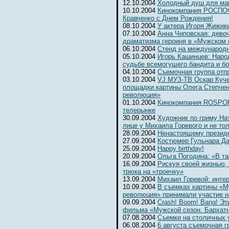
12.10.2004
Холодный душ для ма
10.10.2004
Кинокомпания РОСПОФ
Кравченко с Днем Рождения!
08.10.2004
У актера Игоря Жижик
07.10.2004
Анна Чиповская: девоч
драматизма героиня в «Мужском 
06.10.2004
Cтенд на международ
05.10.2004
Игорь Кашинцев: Наро
судьбе всемогущего бандита и б
04.10.2004
Съемочная группа отп
03.10.2004
VJ МУЗ-ТВ Оскар Куче
площадки картины Олега Степчен
революция»
01.10.2004
Кинокомпания ROSPOFi
телерынке
30.09.2004
Художник по гриму На
лице у Михаила Горевого и не то
28.09.2004
Ненастоящему президе
27.09.2004
Костюмер Гульнара Да
25.09.2004
Happy birthday!
20.09.2004
Ольга Погодина: «В та
16.09.2004
Рискуя своей жизнью,
трюка на «троечку»
13.09.2004
Михаил Горевой: инте
10.09.2004
В съемках картины «М
революция» принимали участие н
09.09.2004
Crash! Boom! Bang! Э
фильма «Мужской сезон. Бархат
07.08.2004
Съемки на столичных 
06.08.2004
6 августа съемочная г