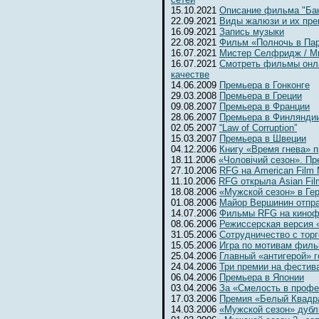
15.10.2021
Описание фильма "Бан
22.09.2021
Виды жалюзи и их пр
16.09.2021
Запись музыки
22.08.2021
Фильм «Полночь в Па
16.07.2021
Мистер Селфридж / Mr. 
16.07.2021
Смотреть фильмы онл
качестве
14.06.2009
Премьера в Гонконге
29.03.2008
Премьера в Греции
09.08.2007
Премьера в Франции
28.06.2007
Премьера в Финлянди
02.05.2007
“Law of Corruption”
15.03.2007
Премьера в Швеции
04.12.2006
Книгу «Время гнева» п
18.11.2006
«Чоловiчий сезон». Пр
27.10.2006
RFG на American Film 
11.10.2006
RFG открыла Asian Fil
18.08.2006
«Мужской сезон» в Ге
01.08.2006
Майор Вершинин отпра
14.07.2006
Фильмы RFG на киноф
08.06.2006
Режиссерская версия 
31.05.2006
Сотрудничество с тор
15.05.2006
Игра по мотивам фил
25.04.2006
Главный «антигерой» г
24.04.2006
Три премии на фестив
06.04.2006
Премьера в Японии
03.04.2006
За «Смелость в профе
17.03.2006
Премия «Белый Квадр
14.03.2006
«Мужской сезон» дубл