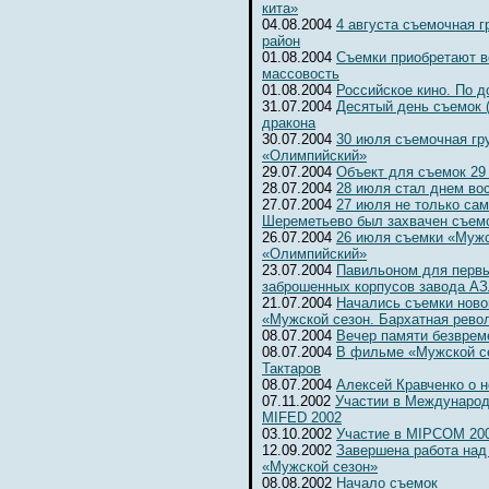
кита»
04.08.2004
4 августа съемочная 
район
01.08.2004
Съемки приобретают 
массовость
01.08.2004
Российское кино. По д
31.07.2004
Десятый день съемок 
дракона
30.07.2004
30 июля съемочная гр
«Олимпийский»
29.07.2004
Объект для съемок 29
28.07.2004
28 июля стал днем во
27.07.2004
27 июля не только сам
Шереметьево был захвачен съемо
26.07.2004
26 июля съемки «Мужс
«Олимпийский»
23.07.2004
Павильоном для первы
заброшенных корпусов завода А
21.07.2004
Начались съемки ново
«Мужской сезон. Бархатная рево
08.07.2004
Вечер памяти безвре
08.07.2004
В фильме «Мужской се
Тактаров
08.07.2004
Алексей Кравченко о н
07.11.2002
Участии в Международ
MIFED 2002
03.10.2002
Участие в MIPCOM 20
12.09.2002
Завершена работа над
«Мужской сезон»
08.08.2002
Начало съемок