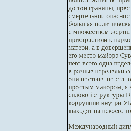
полоса. Живя по при
до той границы, пре
смертельной опасност
большая политическая
с множеством жертв.
пристрастили к нарко
матери, а в довершен
его место майора Сув
него всего одна неде
в разные переделки с
они постепенно стано
простым майором, а 
силовой структуры Го
коррупции внутри У
выходят на некоего г
Международный дипл