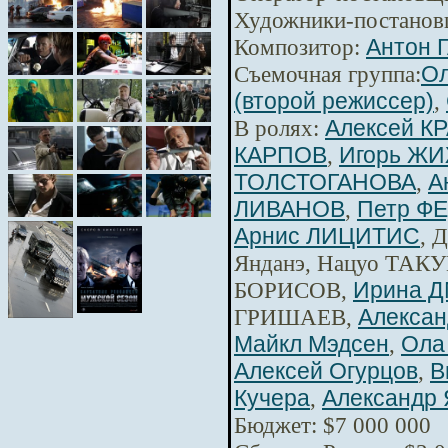
Художники-постанов
Композитор:
Антон 
Съемочная группа:
Ол
(второй режиссер)
,
В ролях:
Алексей К
КАРПОВ
,
Игорь Ж
ТОЛСТОГАНОВА
,
А
ЛИВАНОВ
,
Петр Ф
Арнис ЛИЦИТИС
, 
Янданэ, Нацуо ТАКУ
БОРИСОВ,
Ирина 
ГРИШАЕВ,
Алексан
Майкл Мэдсен
,
Ола
Алексей Огурцов
,
В
Кучера
,
Александр 
Бюджет: $7 000 000