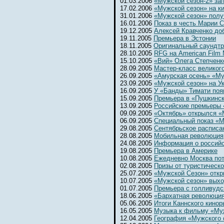
01.03.2006
«Мужской сезон-2» за
17.02.2006
«Мужской сезон» на к
31.01.2006
«Мужской сезон» полу
16.01.2006
Показ в честь Марии 
19.12.2005
Алексей Кравченко до
19.11.2005
Премьера в Эстонии
18.11.2005
Оригинальный саундтр
28.10.2005
RFG на American Film 
15.10.2005
«Вий» Олега Степченк
28.09.2005
Мастер-класс великог
26.09.2005
«Амурская осень» «Му
23.09.2005
«Мужской сезон» на Ук
16.09.2005
У «Банды» Тимати поя
15.09.2005
Премьера в «Пушкинс
13.09.2005
Российские премьеры 
09.09.2005
«Октябрь» открылся 
06.09.2005
Специальный показ «М
29.08.2005
Сентябрьское расписа
28.08.2005
Мобильная революция
24.08.2005
Информация о россий
19.08.2005
Премьера в Америке
10.08.2005
Ежедневно Москва потр
02.08.2005
Призы от туристическ
25.07.2005
«Мужской Сезон» откр
10.07.2005
«Мужской сезон» выхо
01.07.2005
Премьера с голливудс
18.06.2005
«Бархатная революци
05.06.2005
Итоги Каннского кинор
16.05.2005
Музыка к фильму «Му
12.04.2005
География «Мужского 