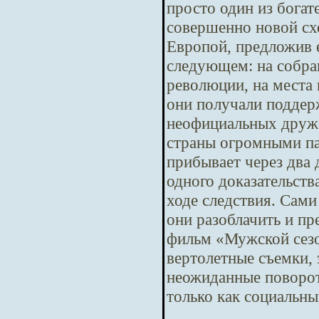
просто один из бога
совершенно новой сх
Европой, предложив е
следующем: на собра
революции, на места 
они получали поддер
неофициальных друже
страны огромными па
прибывает через два
одного доказательств
ходе следствия. Сам
они разоблачить и п
фильм «Мужской сезо
вертолетные съемки,
неожиданные повороты
только как социальны