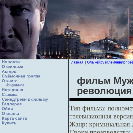
Новости
Главная
|
Ола кейру (племянник пре
О фильме
Актеры
Съёмочная группа
фильм Мужс
О книге
Избранное
революция
Интервью
Cъемка
Сайндтреки к фильму
Галлерея
Тип фильма:
полномет
Обои
Отзывы
телевизионная версия
Карта сайта
Жанр:
криминальная 
Купить
Сроки производства: