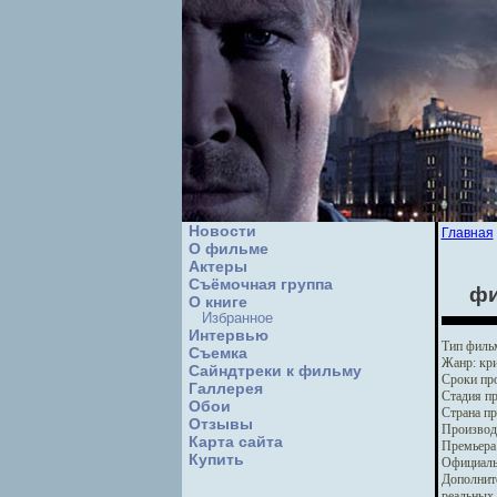
Новости
Главная
О фильме
Актеры
Съёмочная группа
фи
О книге
Избранное
Интервью
Тип филь
Cъемка
Жанр:
кри
Сайндтреки к фильму
Сроки про
Галлерея
Стадия пр
Обои
Страна пр
Отзывы
Производ
Карта сайта
Премьера
Купить
Официаль
Дополнит
реальных