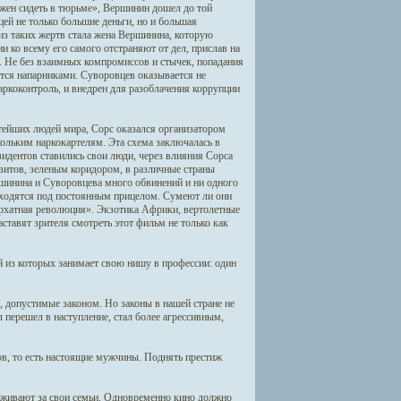
жен сидеть в тюрьме», Вершинин дошел до той
ей не только большие деньги, но и большая
из таких жертв стала жена Вершинина, которую
и ко всему его самого отстраняют от дел, прислав на
я. Не без взаимных компромиссов и стычек, попадания
ятся напарниками. Суворовцев оказывается не
ркоконтроль, и внедрен для разоблачения коррупции
ейших людей мира, Сорс оказался организатором
ольким наркокартелям. Эта схема заключалась в
идентов ставились свои люди, через влияния Сорса
зитов, зеленым коридором, в различные страны
шинина и Суворовцева много обвинений и ни одного
находятся под постоянным прицелом. Сумеют ли они
архатная революция». Экзотика Африки, вертолетные
тавят зрителя смотреть этот фильм не только как
й из которых занимает свою нишу в профессии: один
, допустимые законом. Но законы в нашей стране не
 перешел в наступление, стал более агрессивным,
ов, то есть настоящие мужчины. Поднять престиж
еживают за свои семьи. Одновременно кино должно