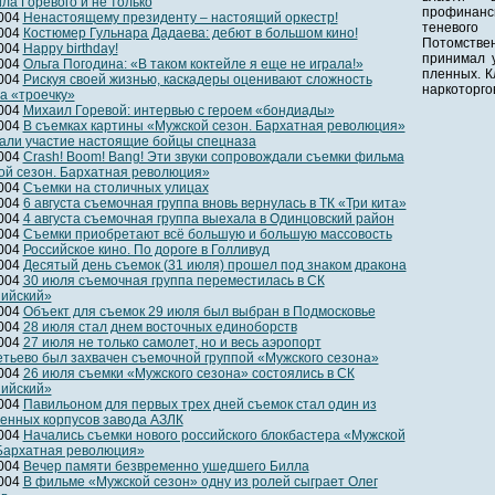
ла Горевого и не только
профинанс
2004
Ненастоящему президенту – настоящий оркестр!
теневог
2004
Костюмер Гульнара Дадаева: дебют в большом кино!
Потомствен
2004
Happy birthday!
принимал у
2004
Ольга Погодина: «В таком коктейле я еще не играла!»
пленных. К
2004
Рискуя своей жизнью, каскадеры оценивают сложность
наркоторго
а «троечку»
2004
Михаил Горевой: интервью с героем «бондиады»
2004
В съемках картины «Мужской сезон. Бархатная революция»
али участие настоящие бойцы спецназа
2004
Crash! Boom! Bang! Эти звуки сопровождали съемки фильма
ой сезон. Бархатная революция»
2004
Съемки на столичных улицах
2004
6 августа съемочная группа вновь вернулась в ТК «Три кита»
2004
4 августа съемочная группа выехала в Одинцовский район
2004
Съемки приобретают всё большую и большую массовость
2004
Российское кино. По дороге в Голливуд
2004
Десятый день съемок (31 июля) прошел под знаком дракона
2004
30 июля съемочная группа переместилась в СК
ийский»
2004
Объект для съемок 29 июля был выбран в Подмосковье
2004
28 июля стал днем восточных единоборств
2004
27 июля не только самолет, но и весь аэропорт
тьево был захвачен съемочной группой «Мужского сезона»
2004
26 июля съемки «Мужского сезона» состоялись в СК
ийский»
2004
Павильоном для первых трех дней съемок стал один из
енных корпусов завода АЗЛК
2004
Начались съемки нового российского блокбастера «Мужской
 Бархатная революция»
2004
Вечер памяти безвременно ушедшего Билла
2004
В фильме «Мужской сезон» одну из ролей сыграет Олег