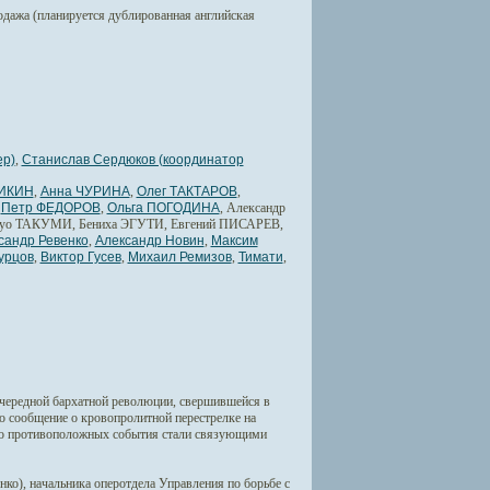
родажа (планируется дублированная английская
ер)
,
Станислав Сердюков (координатор
ИКИН
,
Анна ЧУРИНА
,
Олег ТАКТАРОВ
,
,
Петр ФЕДОРОВ
,
Ольга ПОГОДИНА
, Александр
ацуо ТАКУМИ, Бениха ЭГУТИ, Евгений ПИСАРЕВ,
сандр Ревенко
,
Александр Новин
,
Максим
урцов
,
Виктор Гусев
,
Михаил Ремизов
,
Тимати
,
ередной бархатной революции, свершившейся в
ло сообщение о кровопролитной перестрелке на
рно противоположных события стали связующими
ко), начальника оперотдела Управления по борьбе с