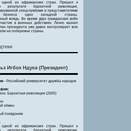
 одной из африканских стран. Пришел к
 результате бархатной революции,
ированной спецслужбами и представителями
о бизнеса одно западной страны.
ный вождь. Во время двух гражданских войн
частие в военных действиях. Лично казнил
лан президента уже давно контролирует всю
влю на побережье страны.
дтеки
ьз Игбох Ндука (Президент)
ие
- Российский университет дружбы народов
фия:
зон. Бархатная революция (2005)
ич
ый обмен
ый псевдоним
:
 одной из африканских стран. Пришел к
 результате бархатной революции,