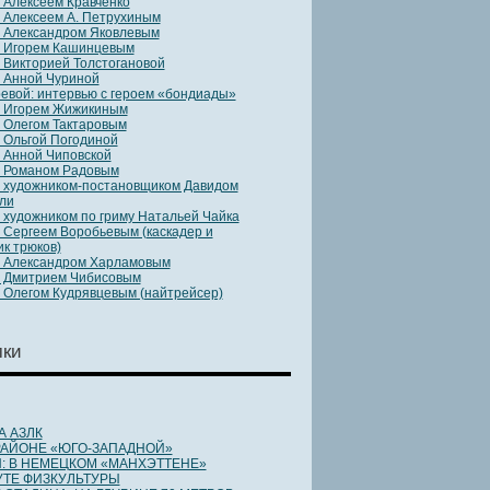
 Алексеем Кравченко
 Алексеем А. Петрухиным
 Александром Яковлевым
с Игорем Кашинцевым
 Викторией Толстогановой
 Анной Чуриной
евой: интервью с героем «бондиады»
с Игорем Жижикиным
 Олегом Тактаровым
 Ольгой Погодиной
 Анной Чиповской
с Романом Радовым
 художником-постановщиком Давидом
ли
 художником по гриму Натальей Чайка
 Сергеем Воробьевым (каскадер и
к трюков)
с Александром Харламовым
с Дмитрием Чибисовым
 Олегом Кудрявцевым (найтрейсер)
ки
А АЗЛК
 РАЙОНЕ «ЮГО-ЗАПАДНОЙ»
: В НЕМЕЦКОМ «МАНХЭТТЕНЕ»
УТЕ ФИЗКУЛЬТУРЫ