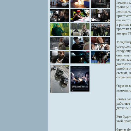
незаконны
границы, 
политичес
пристраст
его место
в разные 
простым м
внутри У
Междунаро
совершенн
следующем
они получ
огромными
доказател
разоблачи
съемки, э
социальны
Одна из г
занимаетс
Чтобы защ
работают 
дерзким, 
Это будет
этой проф
Фильм буд