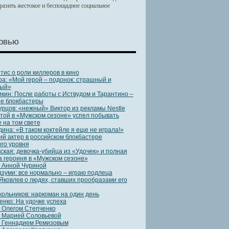
тразить жестокое и беспощадное социальное
рвью
тис о роли киллеров в кино
ра: «Мой герой – подонок: страшный и
ый»
кин: После работы с Иствудом и Тарантино –
ие блокбастеры
урцов: «нежный» Виктор из рекламы Nestle
той в «Мужском сезоне» успел побывать
 на том свете
ина: «В таком коктейле я еще не играла!»
ий актер в российском блокбастере
ого уровня
ская: девочка-убийца из «Удочек» и полная
 героиня в «Мужском сезоне»
 Анной Чуриной
зуми: все нормально – играю подлеца
Яковлев о людях, ставших прообразами его
ольников: наркоман на один день
енко: На удочке успеха
 Олегом Степченко
 Марией Соловьевой
с Геннадием Ремизовым