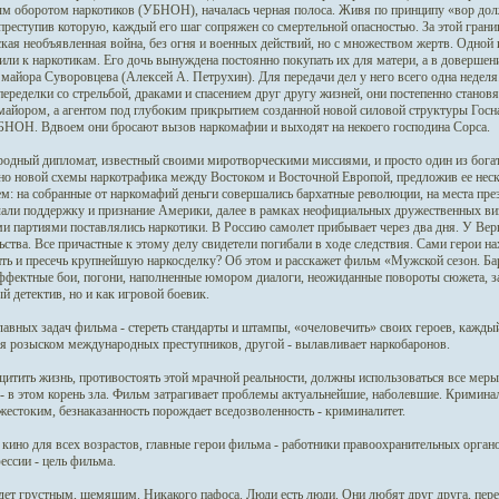
м оборотом наркотиков (УБНОН), началась черная полоса. Живя по принципу «вор дол
преступив которую, каждый его шаг сопряжен со смертельной опасностью. За этой границ
кая необъявленная война, без огня и военных действий, но с множеством жертв. Одной 
или к наркотикам. Его дочь вынуждена постоянно покупать их для матери, а в довершени
 майора Суворовцева (Алексей А. Петрухин). Для передачи дел у него всего одна недел
переделки со стрельбой, драками и спасением друг другу жизней, они постепенно станов
айором, а агентом под глубоким прикрытием созданной новой силовой структуры Госна
БНОН. Вдвоем они бросают вызов наркомафии и выходят на некоего господина Сорса.
дный дипломат, известный своими миротворческими миссиями, и просто один из богат
о новой схемы наркотрафика между Востоком и Восточной Европой, предложив ее неск
: на собранные от наркомафий деньги совершались бархатные революции, на места през
али поддержку и признание Америки, далее в рамках неофициальных дружественных ви
 партиями поставлялись наркотики. В Россию самолет прибывает через два дня. У Вер
ьства. Все причастные к этому делу свидетели погибали в ходе следствия. Сами герои 
ть и пресечь крупнейшую наркосделку? Об этом и расскажет фильм «Мужской сезон. Б
ффектные бои, погони, наполненные юмором диалоги, неожиданные повороты сюжета, зас
й детектив, но и как игровой боевик.
лавных задач фильма - стереть стандарты и штампы, «очеловечить» своих героев, кажды
я розыском международных преступников, другой - вылавливает наркобаронов.
итить жизнь, противостоять этой мрачной реальности, должны использоваться все меры
- в этом корень зла. Фильм затрагивает проблемы актуальнейшие, наболевшие. Криминал
жестоким, безнаказанность порождает вседозволенность - криминалитет.
 кино для всех возрастов, главные герои фильма - работники правоохранительных орган
ессии - цель фильма.
ет грустным, щемящим. Никакого пафоса. Люди есть люди. Они любят друг друга, пер