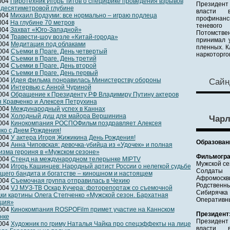
2004
Пиротехник Игорь Титов о специфике проведения взрывов
Президент
идесятиметровой глубине
власти в
2004
Михаил Водзуми: все нормально – играю подлеца
профинанс
2004
На глубине 70 метров
теневог
2004
Захват «Юго-Западной»
Потомствен
2004
Травести-шоу возле «Китай-города»
принимал у
2004
Медитация под облаками
пленных. К
2004
Съемки в Праге. День четвертый
наркоторго
2004
Съемки в Праге. День третий
2004
Съемки в Праге. День второй
2004
Съемки в Праге. День первый
2004
Идея фильма понравилась Министерству обороны
Сайн
2004
Интервью с Анной Чуриной
2004
Обращение к Президенту РФ Владимиру Путину актеров
 Кравченко и Алексея Петрухина
2004
Международный успех в Каннах
2004
Холодный душ для майора Вершинина
Чарл
2004
Кинокомпания РОСПОФильм поздравляет Алексея
ко с Днем Рождения!
2004
У актера Игоря Жижикина День Рождения!
Образован
2004
Анна Чиповская: девочка-убийца из «Удочек» и полная
изма героиня в «Мужском сезоне»
Фильмогра
2004
Cтенд на международном телерынке MIPTV
Мужской се
2004
Игорь Кашинцев: Народный артист России о нелегкой судьбе
Солдаты
щего бандита и богатстве – киношном и настоящем
Афромоскв
2004
Съемочная группа отправилась в Чехию
Родственн
2004
VJ МУЗ-ТВ Оскар Кучера: фоторепортаж со съемочной
Сибирячка
ки картины Олега Степченко «Мужской сезон. Бархатная
Оперативн
ция»
2004
Кинокомпания ROSPOFilm примет участие на Каннском
Президент
нке
Президент
2004
Художник по гриму Наталья Чайка про спецэффекты на лице
власти в