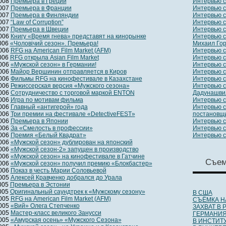
2008
Премьера в Греции
Интервью с
2007
Премьера в Франции
Интервью с
2007
Премьера в Финляндии
Интервью с
2007
“Law of Corruption”
Интервью 
2007
Премьера в Швеции
Интервью с
2006
Книгу «Время гнева» представят на кинорынке
Интервью с
2006
«Чоловiчий сезон». Премьера!
Михаил Гор
2006
RFG на American Film Market (AFM)
Интервью 
2006
RFG открыла Asian Film Market
Интервью с
2006
«Мужской сезон» в Германии!
Интервью с
2006
Майор Вершинин отправляется в Киров
Интервью с
2006
Фильмы RFG на кинофестивале в Казахстане
Интервью 
2006
Режиссерская версия «Мужского сезона»
Интервью c
2006
Сотрудничество с торговой маркой ENTON
Дадунашви
2006
Игра по мотивам фильма
Интервью с
2006
Главный «антигерой» года
Интервью с
2006
Три премии на фестивале «DetectiveFEST»
постановщи
2006
Премьера в Японии
Интервью 
2006
За «Смелость в профессии»
Интервью 
2006
Премия «Белый Квадрат»
Интервью с
2006
«Мужской сезон» дублирован на японский
2006
«Мужской сезон-2» запущен в производство
2006
«Мужской сезон» на кинофестивале в Гатчине
Съем
2006
«Мужской сезон» получил премию «Блокбастер»
2006
Показ в честь Марии Соловьевой
2005
Алексей Кравченко добрался до Урала
2005
Премьера в Эстонии
2005
Оригинальный саундтрек к «Мужскому сезону»
В США
2005
RFG на American Film Market (AFM)
СЪЁМКА Н
2005
«Вий» Олега Степченко
ЗАХВАТ В
2005
Мастер-класс великого Занусси
ГЕРМАНИЯ
2005
«Амурская осень» «Мужского Сезона»
В ИНСТИТ