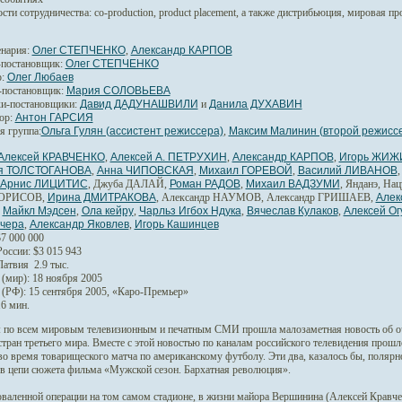
сти сотрудничества:
co-production, product placement, а также дистрибьюция, мировая п
нария:
Олег СТЕПЧЕНКО
,
Александр КАРПОВ
-постановщик:
Олег СТЕПЧЕНКО
:
Олег Любаев
-постановщик:
Мария СОЛОВЬЕВА
и-постановщики:
Давид ДАДУНАШВИЛИ
и
Данила ДУХАВИН
ор:
Антон ГАРСИЯ
я группа:
Ольга Гулян (ассистент режиссера)
,
Максим Малинин (второй режисс
Алексей КРАВЧЕНКО
,
Алексей А. ПЕТРУХИН
,
Александр КАРПОВ
,
Игорь ЖИЖ
ия ТОЛСТОГАНОВА
,
Анна ЧИПОВСКАЯ
,
Михаил ГОРЕВОЙ
,
Василий ЛИВАНОВ
Арнис ЛИЦИТИС
, Джуба ДАЛАЙ,
Роман РАДОВ
,
Михаил ВАДЗУМИ
, Янданэ, Н
БОРИСОВ,
Ирина ДМИТРАКОВА
, Александр НАУМОВ, Александр ГРИШАЕВ,
Алек
,
Майкл Мэдсен
,
Ола кейру
,
Чарльз Игбох Ндука
,
Вячеслав Кулаков
,
Алексей Ог
учера
,
Александр Яковлев
,
Игорь Кашинцев
7 000 000
оссии: $3 015 943
Латвия 2.9 тыс.
(мир): 18 ноября 2005
(РФ): 15 сентября 2005, «Каро-Премьер»
6 мин.
:
по всем мировым телевизионным и печатным СМИ прошла малозаметная новость об оч
стран третьего мира. Вместе с этой новостью по каналам российского телевидения прош
во время товарищеского матча по американскому футболу. Эти два, казалось бы, поля
в цепи сюжета фильма «Мужской сезон. Бархатная революция».
валенной операции на том самом стадионе, в жизни майора Вершинина (Алексей Кравчен