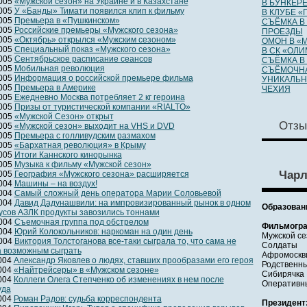
2005
«Мужской сезон» на Украине и в Казахстане
В БУНКЕРЕ
2005
У «Банды» Тимати появился клип к фильму
В КЛУБЕ «
2005
Премьера в «Пушкинском»
СЪЁМКА В
2005
Российские премьеры «Мужского сезона»
ПРОЕЗДЫ
2005
«Октябрь» открылся «Мужским сезоном»
ОМОН В «
2005
Специальный показ «Мужского сезона»
В СК «ОЛ
2005
Сентябрьское расписание сеансов
СЪЁМКА В
2005
Мобильная революция
СЪЁМОЧНА
2005
Информация о российской премьере фильма
УНИКАЛЬН
2005
Премьера в Америке
ЧЕХИЯ
2005
Ежедневно Москва потребляет 2 кг героина
2005
Призы от туристической компании «RIALTO»
2005
«Мужской Сезон» открыт
Отзы
2005
«Мужской сезон» выходит на VHS и DVD
2005
Премьера с голливудским размахом
2005
«Бархатная революция» в Крыму
2005
Итоги Каннского кинорынка
2005
Музыка к фильму «Мужской сезон»
Чарл
2005
География «Мужского сезона» расширяется
2004
Машины – на воздух!
2004
Самый сложный день оператора Марии Соловьевой
2004
Давид Дадунашвили: на импровизированный рынок в одном
Образован
усов АЗЛК продукты завозились тоннами
2004
Съемочная группа под обстрелом
Фильмогра
2004
Юрий Колокольников: наркоман на один день
Мужской се
2004
Виктория Толстоганова все-таки сыграла то, что сама не
Солдаты
а возможным сыграть
Афромоскв
2004
Александр Яковлев о людях, ставших прообразами его героя
Родственн
2004
«Найтрейсеры» в «Мужском сезоне»
Сибирячка
2004
Коллеги Олега Степченко об изменениях в нем после
Оперативн
уда
2004
Роман Радов: судьба корреспондента
Президент