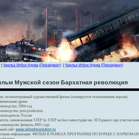
|
Чарльз Игбох Ндука (Президент)
|
Чарльз Игбох Ндука (Президент)
льм Мужской сезон Бархатная революция
ма:
полнометражный художественный фильм (планируется телевизионная версия)
минальная драма
изводства:
2004 год
оизводства:
post-production
оизводитель:
Россия
итель:
кинокомпания STEP by STEP на базе киностудии им. М.Горького при участии к
 киноверсии:
февраль 2005 года
ный сайт:
www.velvetrevolution.ru
ельная информация:
ФИЛЬМ В РАМКАХ ПРОГРАММЫ ПО БОРЬБЕ С НАРКОМАНИЕЙ
 событиях