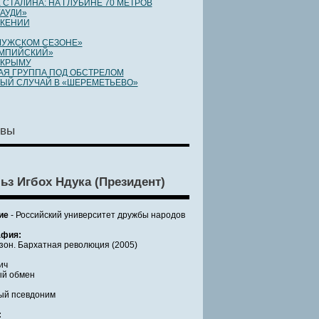
 СТАЛИНА: НА ГЛУБИНЕ 70 МЕТРОВ
ГАУДИ»
 КЕНИИ
МУЖСКОМ СЕЗОНЕ»
ИМПИЙСКИЙ»
 КРЫМУ
Я ГРУППА ПОД ОБСТРЕЛОМ
ЫЙ СЛУЧАЙ В «ШЕРЕМЕТЬЕВО»
вы
ьз Игбох Ндука (Президент)
ие
- Российский университет дружбы народов
фия:
зон. Бархатная революция (2005)
ич
ый обмен
ый псевдоним
: