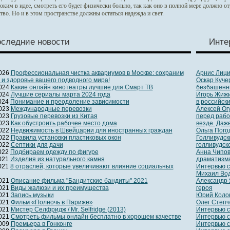
оким в идее, смотреть его будет физически больно, так как оно в полной мере должно о
тво. Но и в этом пространстве должны остаться надежда и свет.
следние новости
Инте
2026
Профессиональная чистка аквариумов в Москве: сохраним
Арнис Лици
 и здоровье вашего подводного мира!
Оскар Куче
2024
Какие онлайн кинотеатры лучшие для Смарт ТВ
безбашенн
2024
Лучшие сериалы марта 2024 года
Игорь Жижи
2024
Понимание и преодоление зависимости
в российск
2023
Международные перевозки
Алексей Ог
2023
Грузовые перевозки из Китая
перед рабо
2023
Как обустроить рабочее место дома
везде. Даже
2022
Недвижимость в Швейцарии для иностранных граждан
Ольга Погод
2022
Правила установки пластиковых окон
Голливудск
2022
Септики для дачи
голливудск
2022
Подбираем одежду по фигуре
Анна Чипов
2021
Изделия из натурального камня
драматизма
2021
8 отраслей, которые увеличивают влияние социальных
Интервью с
Михаил Вод
2021
Описание фильма "Бандитские бандиты" 2021
Александр 
2021
Виды жалюзи и их преимущества
героя
2021
Запись музыки
Юрий Колок
2021
Фильм «Полночь в Париже»
Олег Степч
2021
Мистер Селфридж / Mr. Selfridge (2013)
Интервью с
2021
Смотреть фильмы онлайн бесплатно в хорошем качестве
Интервью с
2009
Премьера в Гонконге
Интервью 