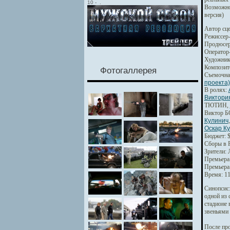
10
-
.
Возможно
версия)
Автор сце
Режиссер
Продюсер
Оператор
Художник
Композит
Фотогаллерея
Съемочна
проекта)
В ролях:
Виктор
ТЮТИН,
Виктор 
Кулинич
Оскар К
Бюджет: $
Сборы в Р
Зрители: 
Премьера 
Премьера 
Время: 11
Синопсис
одной из 
стадионе 
звеньями 
После про