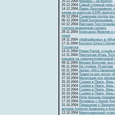
25.12.2004
Машины – на воздух!
20.12.2004
Самый сложный день 
14.12.2004
Давид Дадунашвили: н
одном из корпусов АЗЛК продукт
09.12.2004
Съемочная группа под
06.12.2004
Юрий Колокольников: 
02.12.2004
Виктория Толстоганова
считала возможным сыграть
28.11.2004
Александр Яковлев о 
героя
24.11.2004
«Найтрейсеры» в «Муж
17.11.2004
Коллеги Олега Степчен
Голливуда
14.11.2004
Роман Радов: судьба 
12.11.2004
Пиротехник Игорь Тит
взрывов на семидесятиметровой 
09.11.2004
Михаил Водзуми: все 
05.11.2004
На глубине 70 метров
02.11.2004
Захват «Юго-Западной
30.10.2004
Травести-шоу возле «К
27.10.2004
Медитация под облака
25.10.2004
Съемки в Праге. День
23.10.2004
Съемки в Праге. День 
21.10.2004
Съемки в Праге. День 
20.10.2004
Съемки в Праге. День
19.10.2004
Идея фильма понрави
17.10.2004
Интервью с Анной Чур
15.10.2004
Обращение к Президе
актеров Алексея Кравченко и Ал
13.10.2004
Международный успех