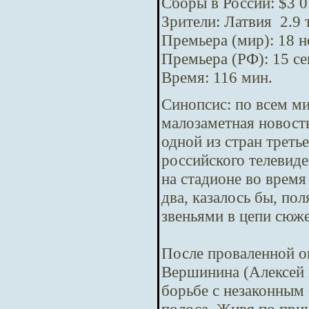
Сборы в России: $3 0
Зрители: Латвия 2.9 
Премьера (мир): 18 
Премьера (РФ): 15 с
Время: 116 мин.
Синопсис:
по всем м
малозаметная новост
одной из стран треть
российского телевид
на стадионе во время
два, казалось бы, п
звеньями в цепи сюж
После проваленной о
Вершинина (Алексей 
борьбе с незаконным