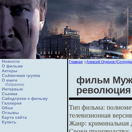
Новости
Главная
|
Алексей Огурцов (Сотрудн
О фильме
Актеры
Съёмочная группа
фильм Мужс
О книге
Избранное
революция
Интервью
Cъемка
Сайндтреки к фильму
Галлерея
Тип фильма:
полномет
Обои
Отзывы
телевизионная версия
Карта сайта
Жанр:
криминальная 
Купить
Сроки производства: