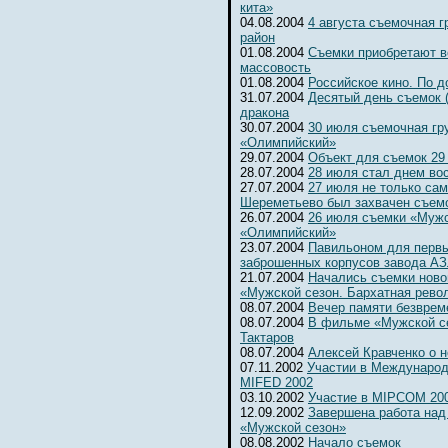
кита»
04.08.2004
4 августа съемочная 
район
01.08.2004
Съемки приобретают 
массовость
01.08.2004
Российское кино. По д
31.07.2004
Десятый день съемок 
дракона
30.07.2004
30 июля съемочная гр
«Олимпийский»
29.07.2004
Объект для съемок 29
28.07.2004
28 июля стал днем во
27.07.2004
27 июля не только сам
Шереметьево был захвачен съемо
26.07.2004
26 июля съемки «Мужс
«Олимпийский»
23.07.2004
Павильоном для первы
заброшенных корпусов завода А
21.07.2004
Начались съемки ново
«Мужской сезон. Бархатная рево
08.07.2004
Вечер памяти безвре
08.07.2004
В фильме «Мужской се
Тактаров
08.07.2004
Алексей Кравченко о н
07.11.2002
Участии в Международ
MIFED 2002
03.10.2002
Участие в MIPCOM 20
12.09.2002
Завершена работа над
«Мужской сезон»
08.08.2002
Начало съемок