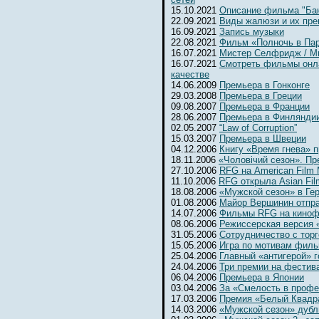
15.10.2021
Описание фильма "Бан
22.09.2021
Виды жалюзи и их пр
16.09.2021
Запись музыки
22.08.2021
Фильм «Полночь в Па
16.07.2021
Мистер Селфридж / Mr. 
16.07.2021
Смотреть фильмы онл
качестве
14.06.2009
Премьера в Гонконге
29.03.2008
Премьера в Греции
09.08.2007
Премьера в Франции
28.06.2007
Премьера в Финлянди
02.05.2007
“Law of Corruption”
15.03.2007
Премьера в Швеции
04.12.2006
Книгу «Время гнева» п
18.11.2006
«Чоловiчий сезон». Пр
27.10.2006
RFG на American Film 
11.10.2006
RFG открыла Asian Fil
18.08.2006
«Мужской сезон» в Ге
01.08.2006
Майор Вершинин отпра
14.07.2006
Фильмы RFG на киноф
08.06.2006
Режиссерская версия 
31.05.2006
Сотрудничество с тор
15.05.2006
Игра по мотивам фил
25.04.2006
Главный «антигерой» г
24.04.2006
Три премии на фестив
06.04.2006
Премьера в Японии
03.04.2006
За «Смелость в профе
17.03.2006
Премия «Белый Квадр
14.03.2006
«Мужской сезон» дубл