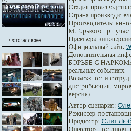
10
-
.
Стадия производства:
Страна производител
Производитель:
кинок
М.Горького при уча
Премьера киноверсии
Фотогаллерея
Официальный сайт:
w
Дополнительная инф
БОРЬБЕ С НАРКОМА
реальных событиях
Возможности сотрудн
дистрибьюция, миров
версия)
Автор сценария:
Оле
Режиссер-постановщ
Продюсер:
Олег Лю
Оператор-постановщ