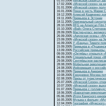
01.03.2006
«Мужской сезон-2» за
17.02.2006
«Мужской сезон» на к
31.01.2006
«Мужской сезон» полу
16.01.2006
Показ в честь Марии 
19.12.2005
Алексей Кравченко до
19.11.2005
Премьера в Эстонии
18.11.2005
Оригинальный саундтр
28.10.2005
RFG на American Film 
15.10.2005
«Вий» Олега Степченк
28.09.2005
Мастер-класс великог
26.09.2005
«Амурская осень» «Му
23.09.2005
«Мужской сезон» на Ук
16.09.2005
У «Банды» Тимати поя
15.09.2005
Премьера в «Пушкинс
13.09.2005
Российские премьеры 
09.09.2005
«Октябрь» открылся 
06.09.2005
Специальный показ «М
29.08.2005
Сентябрьское расписа
28.08.2005
Мобильная революция
24.08.2005
Информация о россий
19.08.2005
Премьера в Америке
10.08.2005
Ежедневно Москва потр
02.08.2005
Призы от туристическ
25.07.2005
«Мужской Сезон» откр
10.07.2005
«Мужской сезон» выхо
01.07.2005
Премьера с голливудс
18.06.2005
«Бархатная революци
05.06.2005
Итоги Каннского кинор
16.05.2005
Музыка к фильму «Му
12.04.2005
География «Мужского 