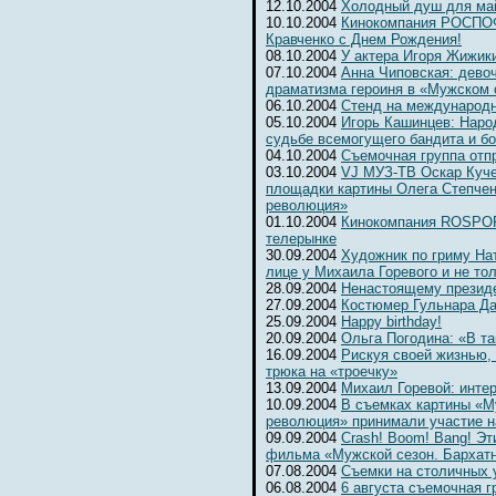
12.10.2004
Холодный душ для ма
10.10.2004
Кинокомпания РОСПОФ
Кравченко с Днем Рождения!
08.10.2004
У актера Игоря Жижик
07.10.2004
Анна Чиповская: девоч
драматизма героиня в «Мужском 
06.10.2004
Cтенд на международ
05.10.2004
Игорь Кашинцев: Наро
судьбе всемогущего бандита и б
04.10.2004
Съемочная группа отп
03.10.2004
VJ МУЗ-ТВ Оскар Куче
площадки картины Олега Степчен
революция»
01.10.2004
Кинокомпания ROSPOFi
телерынке
30.09.2004
Художник по гриму На
лице у Михаила Горевого и не то
28.09.2004
Ненастоящему президе
27.09.2004
Костюмер Гульнара Да
25.09.2004
Happy birthday!
20.09.2004
Ольга Погодина: «В та
16.09.2004
Рискуя своей жизнью,
трюка на «троечку»
13.09.2004
Михаил Горевой: инте
10.09.2004
В съемках картины «М
революция» принимали участие н
09.09.2004
Crash! Boom! Bang! Э
фильма «Мужской сезон. Бархат
07.08.2004
Съемки на столичных 
06.08.2004
6 августа съемочная г