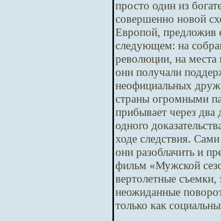
просто один из бога
совершенно новой сх
Европой, предложив е
следующем: на собра
революции, на места 
они получали поддер
неофициальных друже
страны огромными па
прибывает через два
одного доказательств
ходе следствия. Сам
они разоблачить и п
фильм «Мужской сезо
вертолетные съемки,
неожиданные повороты
только как социальны