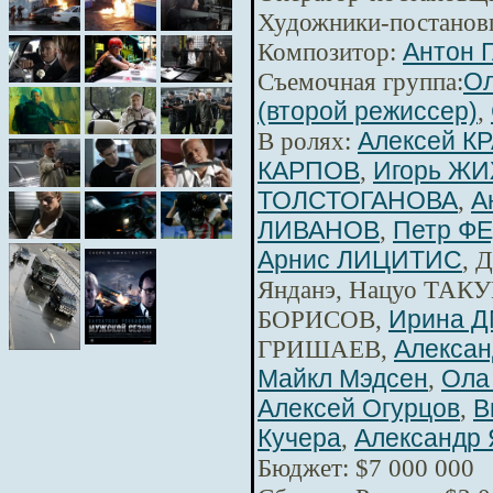
Художники-постанов
Композитор:
Антон 
Съемочная группа:
Ол
(второй режиссер)
,
В ролях:
Алексей К
КАРПОВ
,
Игорь Ж
ТОЛСТОГАНОВА
,
А
ЛИВАНОВ
,
Петр Ф
Арнис ЛИЦИТИС
, 
Янданэ, Нацуо ТАКУ
БОРИСОВ,
Ирина 
ГРИШАЕВ,
Алексан
Майкл Мэдсен
,
Ола
Алексей Огурцов
,
В
Кучера
,
Александр 
Бюджет: $7 000 000