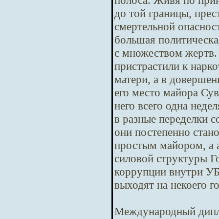
полоса. Живя по при
до той границы, пре
смертельной опасност
большая политическая
с множеством жертв.
пристрастили к нарко
матери, а в довершен
его место майора Сув
него всего одна неде
в разные переделки с
они постепенно стано
простым майором, а 
силовой структуры Го
коррупции внутри У
выходят на некоего г
Международный дипл