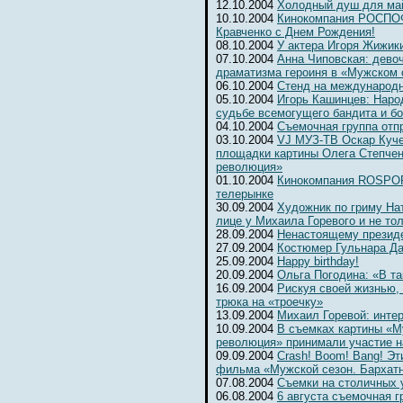
12.10.2004
Холодный душ для ма
10.10.2004
Кинокомпания РОСПОФ
Кравченко с Днем Рождения!
08.10.2004
У актера Игоря Жижик
07.10.2004
Анна Чиповская: девоч
драматизма героиня в «Мужском 
06.10.2004
Cтенд на международ
05.10.2004
Игорь Кашинцев: Наро
судьбе всемогущего бандита и б
04.10.2004
Съемочная группа отп
03.10.2004
VJ МУЗ-ТВ Оскар Куче
площадки картины Олега Степчен
революция»
01.10.2004
Кинокомпания ROSPOFi
телерынке
30.09.2004
Художник по гриму На
лице у Михаила Горевого и не то
28.09.2004
Ненастоящему президе
27.09.2004
Костюмер Гульнара Да
25.09.2004
Happy birthday!
20.09.2004
Ольга Погодина: «В та
16.09.2004
Рискуя своей жизнью,
трюка на «троечку»
13.09.2004
Михаил Горевой: инте
10.09.2004
В съемках картины «М
революция» принимали участие н
09.09.2004
Crash! Boom! Bang! Э
фильма «Мужской сезон. Бархат
07.08.2004
Съемки на столичных 
06.08.2004
6 августа съемочная г