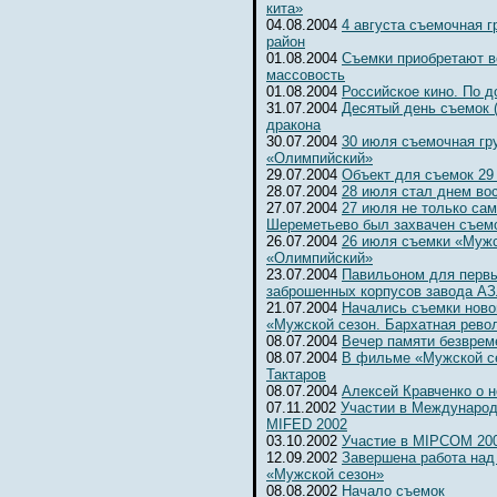
кита»
04.08.2004
4 августа съемочная 
район
01.08.2004
Съемки приобретают 
массовость
01.08.2004
Российское кино. По д
31.07.2004
Десятый день съемок 
дракона
30.07.2004
30 июля съемочная гр
«Олимпийский»
29.07.2004
Объект для съемок 29
28.07.2004
28 июля стал днем во
27.07.2004
27 июля не только сам
Шереметьево был захвачен съемо
26.07.2004
26 июля съемки «Мужс
«Олимпийский»
23.07.2004
Павильоном для первы
заброшенных корпусов завода А
21.07.2004
Начались съемки ново
«Мужской сезон. Бархатная рево
08.07.2004
Вечер памяти безвре
08.07.2004
В фильме «Мужской се
Тактаров
08.07.2004
Алексей Кравченко о н
07.11.2002
Участии в Международ
MIFED 2002
03.10.2002
Участие в MIPCOM 20
12.09.2002
Завершена работа над
«Мужской сезон»
08.08.2002
Начало съемок