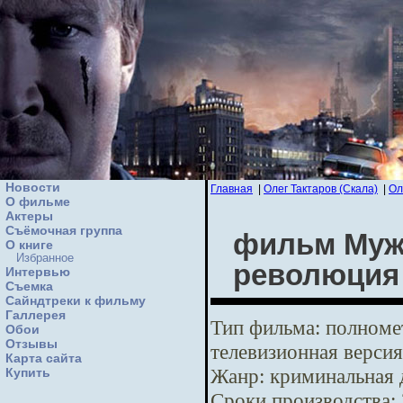
Новости
Главная
|
Олег Тактаров (Скала)
|
Ол
О фильме
Актеры
Съёмочная группа
фильм Мужс
О книге
Избранное
революция
Интервью
Cъемка
Сайндтреки к фильму
Галлерея
Тип фильма:
полномет
Обои
Отзывы
телевизионная версия
Карта сайта
Жанр:
криминальная 
Купить
Сроки производства: