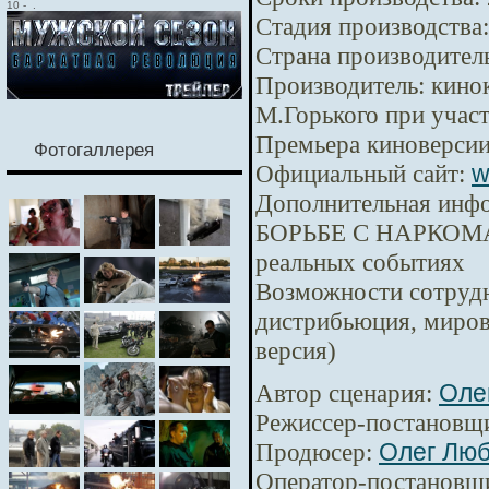
10
-
.
Стадия производства:
Страна производител
Производитель:
кинок
М.Горького при уча
Премьера киноверсии
Фотогаллерея
Официальный сайт:
w
Дополнительная инф
БОРЬБЕ С НАРКОМА
реальных событиях
Возможности сотрудн
дистрибьюция, миров
версия)
Автор сценария:
Оле
Режиссер-постановщ
Продюсер:
Олег Лю
Оператор-постановщ