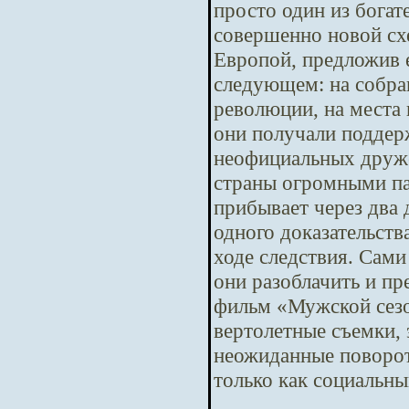
просто один из бога
совершенно новой сх
Европой, предложив е
следующем: на собра
революции, на места 
они получали поддер
неофициальных друже
страны огромными па
прибывает через два
одного доказательств
ходе следствия. Сам
они разоблачить и п
фильм «Мужской сезо
вертолетные съемки,
неожиданные повороты
только как социальны