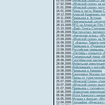
01.03.2006
«Мужской сезон-2» за
17.02.2006
«Мужской сезон» на к
31.01.2006
«Мужской сезон» полу
16.01.2006
Показ в честь Марии 
19.12.2005
Алексей Кравченко до
19.11.2005
Премьера в Эстонии
18.11.2005
Оригинальный саундтр
28.10.2005
RFG на American Film 
15.10.2005
«Вий» Олега Степченк
28.09.2005
Мастер-класс великог
26.09.2005
«Амурская осень» «Му
23.09.2005
«Мужской сезон» на Ук
16.09.2005
У «Банды» Тимати поя
15.09.2005
Премьера в «Пушкинс
13.09.2005
Российские премьеры 
09.09.2005
«Октябрь» открылся 
06.09.2005
Специальный показ «М
29.08.2005
Сентябрьское расписа
28.08.2005
Мобильная революция
24.08.2005
Информация о россий
19.08.2005
Премьера в Америке
10.08.2005
Ежедневно Москва потр
02.08.2005
Призы от туристическ
25.07.2005
«Мужской Сезон» откр
10.07.2005
«Мужской сезон» выхо
01.07.2005
Премьера с голливудс
18.06.2005
«Бархатная революци
05.06.2005
Итоги Каннского кинор
16.05.2005
Музыка к фильму «Му
12.04.2005
География «Мужского 