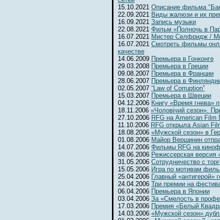
15.10.2021
Описание фильма "Бан
22.09.2021
Виды жалюзи и их пр
16.09.2021
Запись музыки
22.08.2021
Фильм «Полночь в Па
16.07.2021
Мистер Селфридж / Mr. 
16.07.2021
Смотреть фильмы онл
качестве
14.06.2009
Премьера в Гонконге
29.03.2008
Премьера в Греции
09.08.2007
Премьера в Франции
28.06.2007
Премьера в Финлянди
02.05.2007
“Law of Corruption”
15.03.2007
Премьера в Швеции
04.12.2006
Книгу «Время гнева» п
18.11.2006
«Чоловiчий сезон». Пр
27.10.2006
RFG на American Film 
11.10.2006
RFG открыла Asian Fil
18.08.2006
«Мужской сезон» в Ге
01.08.2006
Майор Вершинин отпра
14.07.2006
Фильмы RFG на киноф
08.06.2006
Режиссерская версия 
31.05.2006
Сотрудничество с тор
15.05.2006
Игра по мотивам фил
25.04.2006
Главный «антигерой» г
24.04.2006
Три премии на фестив
06.04.2006
Премьера в Японии
03.04.2006
За «Смелость в профе
17.03.2006
Премия «Белый Квадр
14.03.2006
«Мужской сезон» дубл