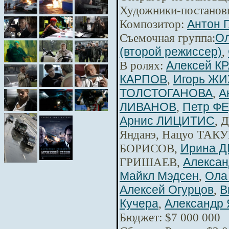
Художники-постанов
Композитор:
Антон 
Съемочная группа:
Ол
(второй режиссер)
,
В ролях:
Алексей К
КАРПОВ
,
Игорь Ж
ТОЛСТОГАНОВА
,
А
ЛИВАНОВ
,
Петр Ф
Арнис ЛИЦИТИС
, 
Янданэ, Нацуо ТАКУ
БОРИСОВ,
Ирина 
ГРИШАЕВ,
Алексан
Майкл Мэдсен
,
Ола
Алексей Огурцов
,
В
Кучера
,
Александр 
Бюджет: $7 000 000