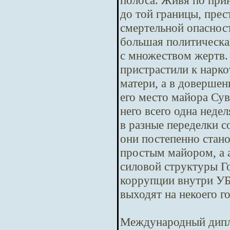
полоса. Живя по при
до той границы, пре
смертельной опасност
большая политическая
с множеством жертв.
пристрастили к нарко
матери, а в довершен
его место майора Сув
него всего одна неде
в разные переделки с
они постепенно стано
простым майором, а 
силовой структуры Го
коррупции внутри У
выходят на некоего г
Международный дипл