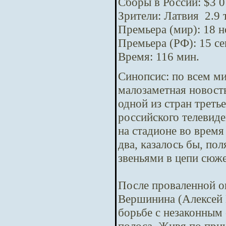
Сборы в России: $3 0
Зрители: Латвия 2.9 
Премьера (мир): 18 
Премьера (РФ): 15 с
Время: 116 мин.
Синопсис:
по всем м
малозаметная новост
одной из стран треть
российского телевид
на стадионе во время
два, казалось бы, п
звеньями в цепи сюж
После проваленной о
Вершинина (Алексей 
борьбе с незаконным