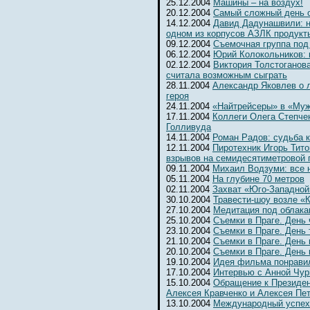
25.12.2004
Машины – на воздух!
20.12.2004
Самый сложный день 
14.12.2004
Давид Дадунашвили: н
одном из корпусов АЗЛК продукт
09.12.2004
Съемочная группа под
06.12.2004
Юрий Колокольников: 
02.12.2004
Виктория Толстоганова
считала возможным сыграть
28.11.2004
Александр Яковлев о 
героя
24.11.2004
«Найтрейсеры» в «Муж
17.11.2004
Коллеги Олега Степчен
Голливуда
14.11.2004
Роман Радов: судьба 
12.11.2004
Пиротехник Игорь Тит
взрывов на семидесятиметровой 
09.11.2004
Михаил Водзуми: все 
05.11.2004
На глубине 70 метров
02.11.2004
Захват «Юго-Западной
30.10.2004
Травести-шоу возле «К
27.10.2004
Медитация под облака
25.10.2004
Съемки в Праге. День
23.10.2004
Съемки в Праге. День 
21.10.2004
Съемки в Праге. День 
20.10.2004
Съемки в Праге. День
19.10.2004
Идея фильма понрави
17.10.2004
Интервью с Анной Чур
15.10.2004
Обращение к Президен
Алексея Кравченко и Алексея Пе
13.10.2004
Международный успех