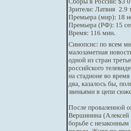
Сборы в России: $3 0
Зрители: Латвия 2.9 
Премьера (мир): 18 
Премьера (РФ): 15 с
Время: 116 мин.
Синопсис:
по всем м
малозаметная новост
одной из стран треть
российского телевид
на стадионе во время
два, казалось бы, п
звеньями в цепи сюж
После проваленной о
Вершинина (Алексей 
борьбе с незаконным