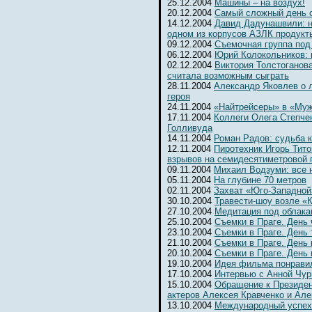
25.12.2004
Машины – на воздух!
20.12.2004
Самый сложный день 
14.12.2004
Давид Дадунашвили: н
одном из корпусов АЗЛК продукт
09.12.2004
Съемочная группа под
06.12.2004
Юрий Колокольников: 
02.12.2004
Виктория Толстоганова
считала возможным сыграть
28.11.2004
Александр Яковлев о 
героя
24.11.2004
«Найтрейсеры» в «Муж
17.11.2004
Коллеги Олега Степчен
Голливуда
14.11.2004
Роман Радов: судьба 
12.11.2004
Пиротехник Игорь Тит
взрывов на семидесятиметровой 
09.11.2004
Михаил Водзуми: все 
05.11.2004
На глубине 70 метров
02.11.2004
Захват «Юго-Западной
30.10.2004
Травести-шоу возле «К
27.10.2004
Медитация под облака
25.10.2004
Съемки в Праге. День
23.10.2004
Съемки в Праге. День 
21.10.2004
Съемки в Праге. День 
20.10.2004
Съемки в Праге. День
19.10.2004
Идея фильма понрави
17.10.2004
Интервью с Анной Чур
15.10.2004
Обращение к Президе
актеров Алексея Кравченко и Ал
13.10.2004
Международный успех