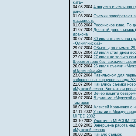
кита»
04.08.2004
4 августа съемочная 
район
01.08.2004
Съемки приобретают 
массовость
01.08.2004
Российское кино. По д
31.07.2004
Десятый день съемок 
дракона
30.07.2004
30 июля съемочная гр
«Олимпийский»
29.07.2004
Объект для съемок 29
28.07.2004
28 июля стал днем во
27.07.2004
27 июля не только сам
Шереметьево был захвачен съемо
26.07.2004
26 июля съемки «Мужс
«Олимпийский»
23.07.2004
Павильоном для первы
заброшенных корпусов завода А
21.07.2004
Начались съемки ново
«Мужской сезон. Бархатная рево
08.07.2004
Вечер памяти безвре
08.07.2004
В фильме «Мужской се
Тактаров
08.07.2004
Алексей Кравченко о н
07.11.2002
Участии в Международ
MIFED 2002
03.10.2002
Участие в MIPCOM 20
12.09.2002
Завершена работа над
«Мужской сезон»
08.08.2002
Начало съемок