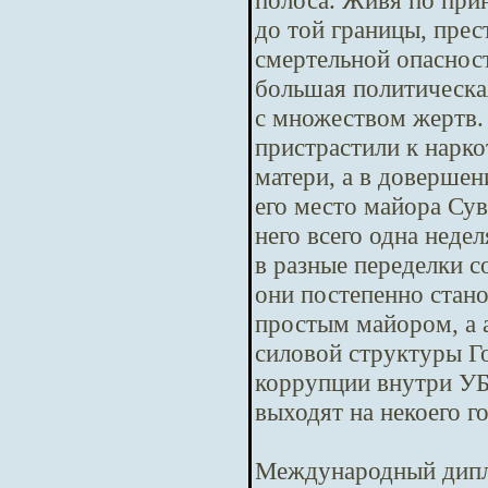
полоса. Живя по при
до той границы, пре
смертельной опасност
большая политическая
с множеством жертв.
пристрастили к нарко
матери, а в довершен
его место майора Сув
него всего одна неде
в разные переделки с
они постепенно стано
простым майором, а 
силовой структуры Го
коррупции внутри У
выходят на некоего г
Международный дипл