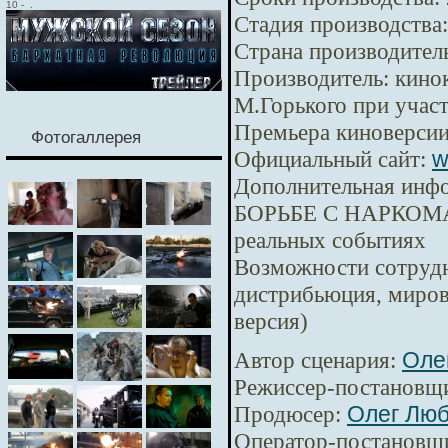
10
-
.
Стадия производства:
Страна производител
Производитель:
кинок
М.Горького при уча
Премьера киноверсии
Фотогаллерея
Официальный сайт:
w
Дополнительная инф
БОРЬБЕ С НАРКОМА
реальных событиях
Возможности сотрудн
дистрибьюция, миров
версия)
Автор сценария:
Оле
Режиссер-постановщ
Продюсер:
Олег Лю
Оператор-постановщ