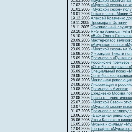
01.03.2006
«Мужской сезон-2» за
17.02.2006
«Мужской сезон» на к
31.01.2006
«Мужской сезон» полу
16.01.2006
Показ в честь Марии 
19.12.2005
Алексей Кравченко до
19.11.2005
Премьера в Эстонии
18.11.2005
Оригинальный саундтр
28.10.2005
RFG на American Film 
15.10.2005
«Вий» Олега Степченк
28.09.2005
Мастер-класс великог
26.09.2005
«Амурская осень» «Му
23.09.2005
«Мужской сезон» на Ук
16.09.2005
У «Банды» Тимати поя
15.09.2005
Премьера в «Пушкинс
13.09.2005
Российские премьеры 
09.09.2005
«Октябрь» открылся 
06.09.2005
Специальный показ «М
29.08.2005
Сентябрьское расписа
28.08.2005
Мобильная революция
24.08.2005
Информация о россий
19.08.2005
Премьера в Америке
10.08.2005
Ежедневно Москва потр
02.08.2005
Призы от туристическ
25.07.2005
«Мужской Сезон» откр
10.07.2005
«Мужской сезон» выхо
01.07.2005
Премьера с голливудс
18.06.2005
«Бархатная революци
05.06.2005
Итоги Каннского кинор
16.05.2005
Музыка к фильму «Му
12.04.2005
География «Мужского 