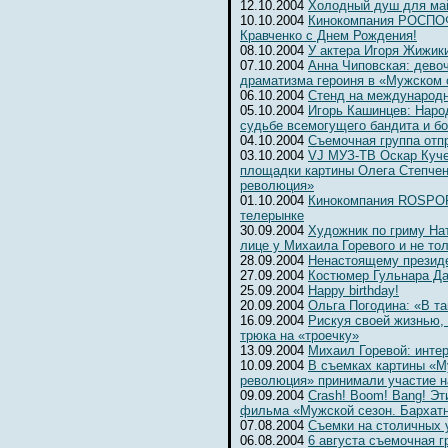
12.10.2004
Холодный душ для ма
10.10.2004
Кинокомпания РОСПОФ
Кравченко с Днем Рождения!
08.10.2004
У актера Игоря Жижик
07.10.2004
Анна Чиповская: девоч
драматизма героиня в «Мужском 
06.10.2004
Cтенд на международ
05.10.2004
Игорь Кашинцев: Наро
судьбе всемогущего бандита и б
04.10.2004
Съемочная группа отп
03.10.2004
VJ МУЗ-ТВ Оскар Куче
площадки картины Олега Степчен
революция»
01.10.2004
Кинокомпания ROSPOFi
телерынке
30.09.2004
Художник по гриму На
лице у Михаила Горевого и не то
28.09.2004
Ненастоящему президе
27.09.2004
Костюмер Гульнара Да
25.09.2004
Happy birthday!
20.09.2004
Ольга Погодина: «В та
16.09.2004
Рискуя своей жизнью,
трюка на «троечку»
13.09.2004
Михаил Горевой: инте
10.09.2004
В съемках картины «М
революция» принимали участие н
09.09.2004
Crash! Boom! Bang! Э
фильма «Мужской сезон. Бархат
07.08.2004
Съемки на столичных 
06.08.2004
6 августа съемочная г