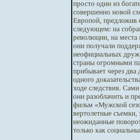
просто один из бога
совершенно новой сх
Европой, предложив е
следующем: на собра
революции, на места 
они получали поддер
неофициальных друже
страны огромными па
прибывает через два
одного доказательств
ходе следствия. Сам
они разоблачить и п
фильм «Мужской сезо
вертолетные съемки,
неожиданные повороты
только как социальны