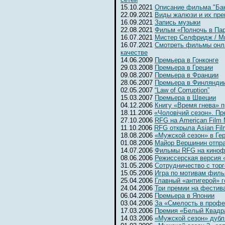
15.10.2021
Описание фильма "Бан
22.09.2021
Виды жалюзи и их пр
16.09.2021
Запись музыки
22.08.2021
Фильм «Полночь в Па
16.07.2021
Мистер Селфридж / Mr. 
16.07.2021
Смотреть фильмы онл
качестве
14.06.2009
Премьера в Гонконге
29.03.2008
Премьера в Греции
09.08.2007
Премьера в Франции
28.06.2007
Премьера в Финлянди
02.05.2007
“Law of Corruption”
15.03.2007
Премьера в Швеции
04.12.2006
Книгу «Время гнева» п
18.11.2006
«Чоловiчий сезон». Пр
27.10.2006
RFG на American Film 
11.10.2006
RFG открыла Asian Fil
18.08.2006
«Мужской сезон» в Ге
01.08.2006
Майор Вершинин отпра
14.07.2006
Фильмы RFG на киноф
08.06.2006
Режиссерская версия 
31.05.2006
Сотрудничество с тор
15.05.2006
Игра по мотивам фил
25.04.2006
Главный «антигерой» г
24.04.2006
Три премии на фестив
06.04.2006
Премьера в Японии
03.04.2006
За «Смелость в профе
17.03.2006
Премия «Белый Квадр
14.03.2006
«Мужской сезон» дубл