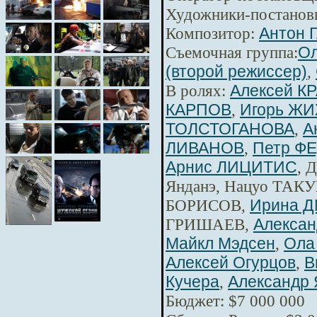
Художники-постанов
Композитор:
Антон 
Съемочная группа:
Ол
(второй режиссер)
,
В ролях:
Алексей К
КАРПОВ
,
Игорь Ж
ТОЛСТОГАНОВА
,
А
ЛИВАНОВ
,
Петр Ф
Арнис ЛИЦИТИС
, 
Янданэ, Нацуо ТАКУ
БОРИСОВ,
Ирина 
ГРИШАЕВ,
Алексан
Майкл Мэдсен
,
Ола
Алексей Огурцов
,
В
Кучера
,
Александр 
Бюджет: $7 000 000