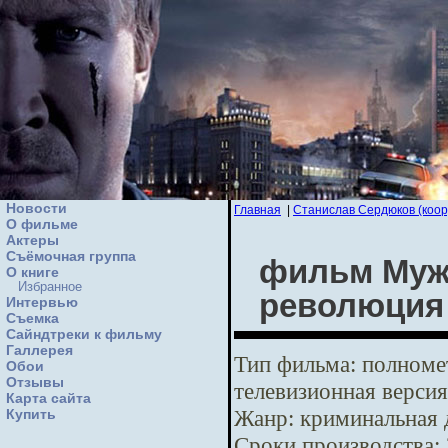
Новости
Главная
|
Станислав Сердюков (коор
О фильме
Актеры
Съёмочная группа
фильм Мужс
О книге
Избранное
революция
Интервью
Cъемка
Сайндтреки к фильму
Галлерея
Тип фильма:
полномет
Обои
Отзывы
телевизионная версия
Карта сайта
Жанр:
криминальная 
Купить
Сроки производства: