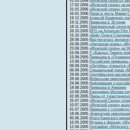
01.03.2006
«Мужской сезон-2» за
17.02.2006
«Мужской сезон» на к
31.01.2006
«Мужской сезон» полу
16.01.2006
Показ в честь Марии 
19.12.2005
Алексей Кравченко до
19.11.2005
Премьера в Эстонии
18.11.2005
Оригинальный саундтр
28.10.2005
RFG на American Film 
15.10.2005
«Вий» Олега Степченк
28.09.2005
Мастер-класс великог
26.09.2005
«Амурская осень» «Му
23.09.2005
«Мужской сезон» на Ук
16.09.2005
У «Банды» Тимати поя
15.09.2005
Премьера в «Пушкинс
13.09.2005
Российские премьеры 
09.09.2005
«Октябрь» открылся 
06.09.2005
Специальный показ «М
29.08.2005
Сентябрьское расписа
28.08.2005
Мобильная революция
24.08.2005
Информация о россий
19.08.2005
Премьера в Америке
10.08.2005
Ежедневно Москва потр
02.08.2005
Призы от туристическ
25.07.2005
«Мужской Сезон» откр
10.07.2005
«Мужской сезон» выхо
01.07.2005
Премьера с голливудс
18.06.2005
«Бархатная революци
05.06.2005
Итоги Каннского кинор
16.05.2005
Музыка к фильму «Му
12.04.2005
География «Мужского 