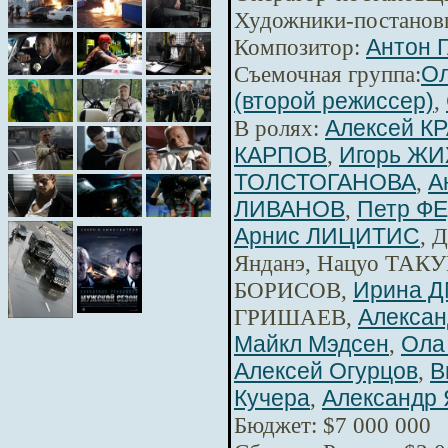
Художники-постанов
Композитор:
Антон 
Съемочная группа:
Ол
(второй режиссер)
,
В ролях:
Алексей К
КАРПОВ
,
Игорь Ж
ТОЛСТОГАНОВА
,
А
ЛИВАНОВ
,
Петр Ф
Арнис ЛИЦИТИС
, 
Янданэ, Нацуо ТАКУ
БОРИСОВ,
Ирина 
ГРИШАЕВ,
Алексан
Майкл Мэдсен
,
Ола
Алексей Огурцов
,
В
Кучера
,
Александр 
Бюджет: $7 000 000