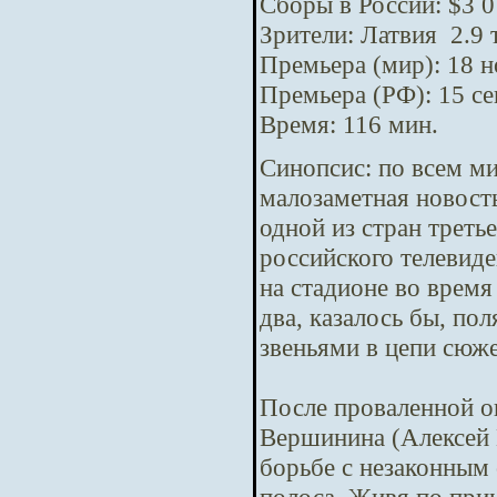
Сборы в России: $3 0
Зрители: Латвия 2.9 
Премьера (мир): 18 
Премьера (РФ): 15 с
Время: 116 мин.
Синопсис:
по всем м
малозаметная новост
одной из стран треть
российского телевид
на стадионе во время
два, казалось бы, п
звеньями в цепи сюж
После проваленной о
Вершинина (Алексей 
борьбе с незаконным