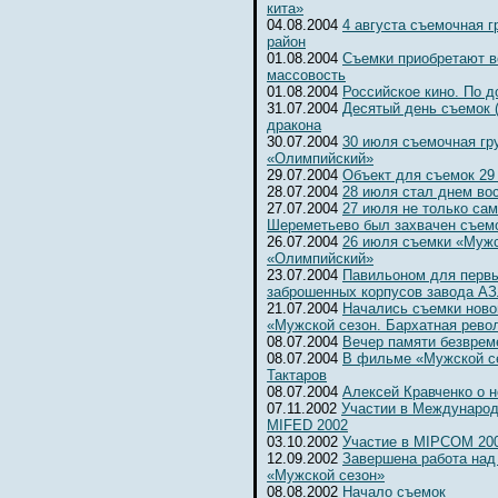
кита»
04.08.2004
4 августа съемочная 
район
01.08.2004
Съемки приобретают 
массовость
01.08.2004
Российское кино. По д
31.07.2004
Десятый день съемок 
дракона
30.07.2004
30 июля съемочная гр
«Олимпийский»
29.07.2004
Объект для съемок 29
28.07.2004
28 июля стал днем во
27.07.2004
27 июля не только сам
Шереметьево был захвачен съемо
26.07.2004
26 июля съемки «Мужс
«Олимпийский»
23.07.2004
Павильоном для первы
заброшенных корпусов завода А
21.07.2004
Начались съемки ново
«Мужской сезон. Бархатная рево
08.07.2004
Вечер памяти безвре
08.07.2004
В фильме «Мужской се
Тактаров
08.07.2004
Алексей Кравченко о н
07.11.2002
Участии в Международ
MIFED 2002
03.10.2002
Участие в MIPCOM 20
12.09.2002
Завершена работа над
«Мужской сезон»
08.08.2002
Начало съемок