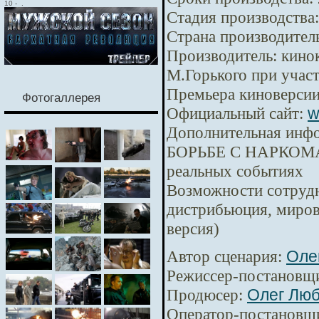
10
-
.
Стадия производства:
Страна производител
Производитель:
кинок
М.Горького при уча
Премьера киноверсии
Фотогаллерея
Официальный сайт:
w
Дополнительная инф
БОРЬБЕ С НАРКОМА
реальных событиях
Возможности сотрудн
дистрибьюция, миров
версия)
Автор сценария:
Оле
Режиссер-постановщ
Продюсер:
Олег Лю
Оператор-постановщ