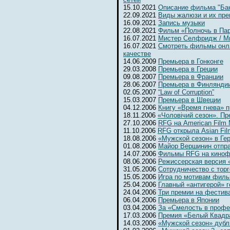
15.10.2021
Описание фильма "Бан
22.09.2021
Виды жалюзи и их пр
16.09.2021
Запись музыки
22.08.2021
Фильм «Полночь в Па
16.07.2021
Мистер Селфридж / Mr. 
16.07.2021
Смотреть фильмы онл
качестве
14.06.2009
Премьера в Гонконге
29.03.2008
Премьера в Греции
09.08.2007
Премьера в Франции
28.06.2007
Премьера в Финлянди
02.05.2007
“Law of Corruption”
15.03.2007
Премьера в Швеции
04.12.2006
Книгу «Время гнева» п
18.11.2006
«Чоловiчий сезон». Пр
27.10.2006
RFG на American Film 
11.10.2006
RFG открыла Asian Fil
18.08.2006
«Мужской сезон» в Ге
01.08.2006
Майор Вершинин отпра
14.07.2006
Фильмы RFG на киноф
08.06.2006
Режиссерская версия 
31.05.2006
Сотрудничество с тор
15.05.2006
Игра по мотивам фил
25.04.2006
Главный «антигерой» г
24.04.2006
Три премии на фестив
06.04.2006
Премьера в Японии
03.04.2006
За «Смелость в профе
17.03.2006
Премия «Белый Квадр
14.03.2006
«Мужской сезон» дубл