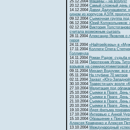
25.12.2004
Машины – на воздух!
20.12.2004
Самый сложный день 
14.12.2004
Давид Дадунашвили: н
одном из корпусов АЗЛК продукт
09.12.2004
Съемочная группа под
06.12.2004
Юрий Колокольников: 
02.12.2004
Виктория Толстоганова
считала возможным сыграть
28.11.2004
Александр Яковлев о 
героя
24.11.2004
«Найтрейсеры» в «Муж
17.11.2004
Коллеги Олега Степчен
Голливуда
14.11.2004
Роман Радов: судьба 
12.11.2004
Пиротехник Игорь Тит
взрывов на семидесятиметровой 
09.11.2004
Михаил Водзуми: все 
05.11.2004
На глубине 70 метров
02.11.2004
Захват «Юго-Западной
30.10.2004
Травести-шоу возле «К
27.10.2004
Медитация под облака
25.10.2004
Съемки в Праге. День
23.10.2004
Съемки в Праге. День 
21.10.2004
Съемки в Праге. День 
20.10.2004
Съемки в Праге. День
19.10.2004
Идея фильма понрави
17.10.2004
Интервью с Анной Чур
15.10.2004
Обращение к Президен
Алексея Кравченко и Алексея Пе
13.10.2004
Международный успех