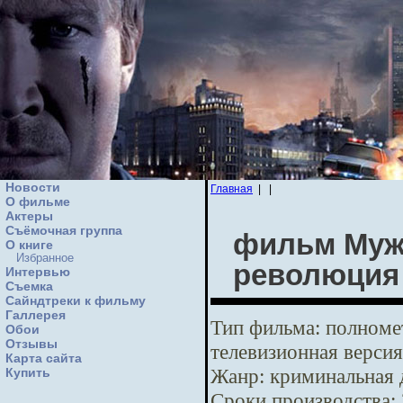
Новости
Главная
|
|
О фильме
Актеры
Съёмочная группа
фильм Мужс
О книге
Избранное
революция
Интервью
Cъемка
Сайндтреки к фильму
Галлерея
Тип фильма:
полномет
Обои
Отзывы
телевизионная версия
Карта сайта
Жанр:
криминальная 
Купить
Сроки производства: