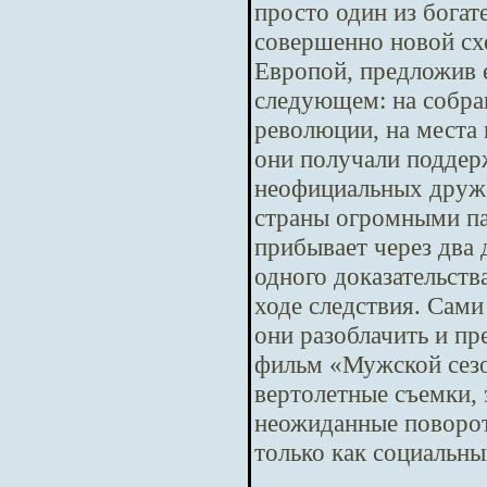
просто один из бога
совершенно новой сх
Европой, предложив е
следующем: на собра
революции, на места 
они получали поддер
неофициальных друже
страны огромными па
прибывает через два
одного доказательств
ходе следствия. Сам
они разоблачить и п
фильм «Мужской сезо
вертолетные съемки,
неожиданные повороты
только как социальны