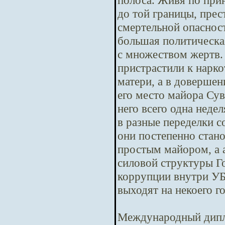
полоса. Живя по при
до той границы, пре
смертельной опасност
большая политическая
с множеством жертв.
пристрастили к нарко
матери, а в довершен
его место майора Сув
него всего одна неде
в разные переделки с
они постепенно стано
простым майором, а 
силовой структуры Го
коррупции внутри У
выходят на некоего г
Международный дипл