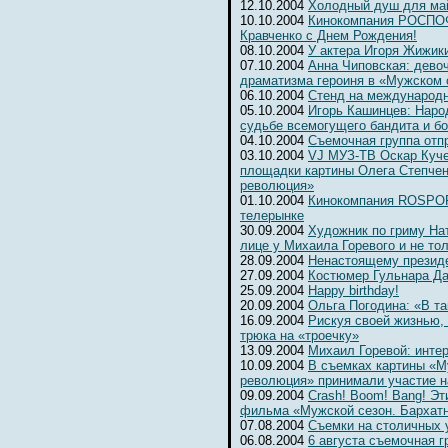
12.10.2004
Холодный душ для ма
10.10.2004
Кинокомпания РОСПОФ
Кравченко с Днем Рождения!
08.10.2004
У актера Игоря Жижик
07.10.2004
Анна Чиповская: девоч
драматизма героиня в «Мужском 
06.10.2004
Cтенд на международ
05.10.2004
Игорь Кашинцев: Наро
судьбе всемогущего бандита и б
04.10.2004
Съемочная группа отп
03.10.2004
VJ МУЗ-ТВ Оскар Куче
площадки картины Олега Степчен
революция»
01.10.2004
Кинокомпания ROSPOFi
телерынке
30.09.2004
Художник по гриму На
лице у Михаила Горевого и не то
28.09.2004
Ненастоящему президе
27.09.2004
Костюмер Гульнара Да
25.09.2004
Happy birthday!
20.09.2004
Ольга Погодина: «В та
16.09.2004
Рискуя своей жизнью,
трюка на «троечку»
13.09.2004
Михаил Горевой: инте
10.09.2004
В съемках картины «М
революция» принимали участие н
09.09.2004
Crash! Boom! Bang! Э
фильма «Мужской сезон. Бархат
07.08.2004
Съемки на столичных 
06.08.2004
6 августа съемочная г