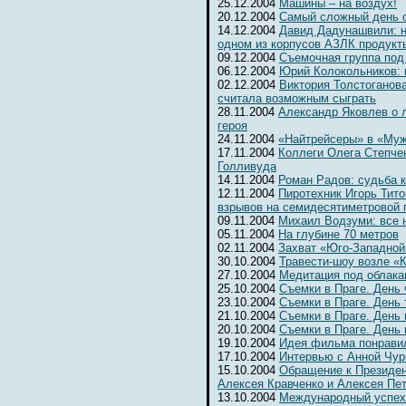
25.12.2004
Машины – на воздух!
20.12.2004
Самый сложный день 
14.12.2004
Давид Дадунашвили: н
одном из корпусов АЗЛК продукт
09.12.2004
Съемочная группа под
06.12.2004
Юрий Колокольников: 
02.12.2004
Виктория Толстоганова
считала возможным сыграть
28.11.2004
Александр Яковлев о 
героя
24.11.2004
«Найтрейсеры» в «Муж
17.11.2004
Коллеги Олега Степчен
Голливуда
14.11.2004
Роман Радов: судьба 
12.11.2004
Пиротехник Игорь Тит
взрывов на семидесятиметровой 
09.11.2004
Михаил Водзуми: все 
05.11.2004
На глубине 70 метров
02.11.2004
Захват «Юго-Западной
30.10.2004
Травести-шоу возле «К
27.10.2004
Медитация под облака
25.10.2004
Съемки в Праге. День
23.10.2004
Съемки в Праге. День 
21.10.2004
Съемки в Праге. День 
20.10.2004
Съемки в Праге. День
19.10.2004
Идея фильма понрави
17.10.2004
Интервью с Анной Чур
15.10.2004
Обращение к Президен
Алексея Кравченко и Алексея Пе
13.10.2004
Международный успех