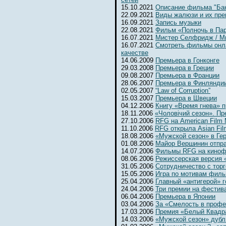
15.10.2021
Описание фильма "Бан
22.09.2021
Виды жалюзи и их пр
16.09.2021
Запись музыки
22.08.2021
Фильм «Полночь в Па
16.07.2021
Мистер Селфридж / Mr. 
16.07.2021
Смотреть фильмы онл
качестве
14.06.2009
Премьера в Гонконге
29.03.2008
Премьера в Греции
09.08.2007
Премьера в Франции
28.06.2007
Премьера в Финлянди
02.05.2007
“Law of Corruption”
15.03.2007
Премьера в Швеции
04.12.2006
Книгу «Время гнева» п
18.11.2006
«Чоловiчий сезон». Пр
27.10.2006
RFG на American Film 
11.10.2006
RFG открыла Asian Fil
18.08.2006
«Мужской сезон» в Ге
01.08.2006
Майор Вершинин отпра
14.07.2006
Фильмы RFG на киноф
08.06.2006
Режиссерская версия 
31.05.2006
Сотрудничество с тор
15.05.2006
Игра по мотивам фил
25.04.2006
Главный «антигерой» г
24.04.2006
Три премии на фестив
06.04.2006
Премьера в Японии
03.04.2006
За «Смелость в профе
17.03.2006
Премия «Белый Квадр
14.03.2006
«Мужской сезон» дубл