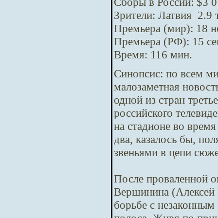
Сборы в России: $3 0
Зрители: Латвия 2.9 
Премьера (мир): 18 
Премьера (РФ): 15 с
Время: 116 мин.
Синопсис:
по всем м
малозаметная новост
одной из стран треть
российского телевид
на стадионе во время
два, казалось бы, п
звеньями в цепи сюж
После проваленной о
Вершинина (Алексей 
борьбе с незаконным