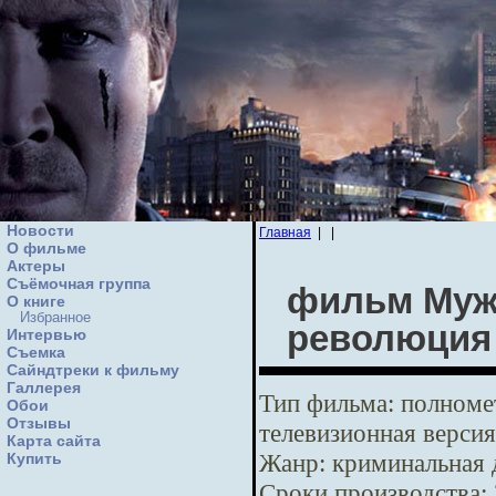
Новости
Главная
|
|
О фильме
Актеры
Съёмочная группа
фильм Мужс
О книге
Избранное
революция
Интервью
Cъемка
Сайндтреки к фильму
Галлерея
Тип фильма:
полномет
Обои
Отзывы
телевизионная версия
Карта сайта
Жанр:
криминальная 
Купить
Сроки производства: