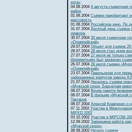
кита»
04.08.2004
4 августа съемочная 
район
01.08.2004
Съемки приобретают 
массовость
01.08.2004
Российское кино. По д
31.07.2004
Десятый день съемок 
дракона
30.07.2004
30 июля съемочная гр
«Олимпийский»
29.07.2004
Объект для съемок 29
28.07.2004
28 июля стал днем во
27.07.2004
27 июля не только сам
Шереметьево был захвачен съемо
26.07.2004
26 июля съемки «Мужс
«Олимпийский»
23.07.2004
Павильоном для первы
заброшенных корпусов завода А
21.07.2004
Начались съемки ново
«Мужской сезон. Бархатная рево
08.07.2004
Вечер памяти безвре
08.07.2004
В фильме «Мужской се
Тактаров
08.07.2004
Алексей Кравченко о н
07.11.2002
Участии в Международ
MIFED 2002
03.10.2002
Участие в MIPCOM 20
12.09.2002
Завершена работа над
«Мужской сезон»
08.08.2002
Начало съемок