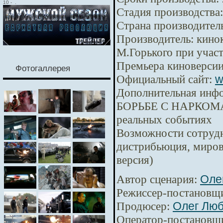
10
-
.
Стадия производства:
Страна производител
Производитель:
кинок
М.Горького при уча
Премьера киноверсии
Фотогаллерея
Официальный сайт:
w
Дополнительная инф
БОРЬБЕ С НАРКОМА
реальных событиях
Возможности сотрудн
дистрибьюция, миров
версия)
Автор сценария:
Оле
Режиссер-постановщ
Продюсер:
Олег Лю
Оператор-постановщ