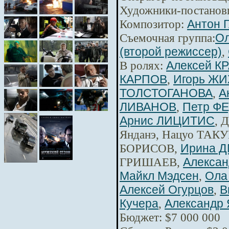
Художники-постанов
Композитор:
Антон 
Съемочная группа:
Ол
(второй режиссер)
,
В ролях:
Алексей К
КАРПОВ
,
Игорь Ж
ТОЛСТОГАНОВА
,
А
ЛИВАНОВ
,
Петр Ф
Арнис ЛИЦИТИС
, 
Янданэ, Нацуо ТАКУ
БОРИСОВ,
Ирина 
ГРИШАЕВ,
Алексан
Майкл Мэдсен
,
Ола
Алексей Огурцов
,
В
Кучера
,
Александр 
Бюджет: $7 000 000