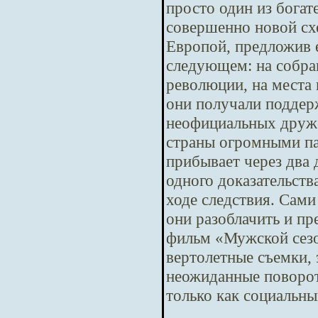
просто один из бога
совершенно новой сх
Европой, предложив е
следующем: на собра
революции, на места 
они получали поддер
неофициальных друже
страны огромными па
прибывает через два
одного доказательств
ходе следствия. Сам
они разоблачить и п
фильм «Мужской сезо
вертолетные съемки,
неожиданные повороты
только как социальны