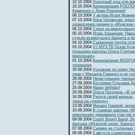
12.10.2004
Холодный душ для ма
10.10.2004
Кинокомпания РОСПОФ
Кравченко с Днем Рождения!
08.10.2004
У актера Игоря Жижик
07.10.2004
Анна Чиповская: девоч
драматизма героиня в «Мужском 
06.10.2004
Cтенд на международ
05.10.2004
Игорь Кашинцев: Наро
судьбе всемогущего бандита и б
04.10.2004
Съемочная группа отп
03.10.2004
VJ МУЗ-ТВ Оскар Куче
площадки картины Олега Степчен
революция»
01.10.2004
Кинокомпания ROSPOFi
телерынке
30.09.2004
Художник по гриму На
лице у Михаила Горевого и не то
28.09.2004
Ненастоящему президе
27.09.2004
Костюмер Гульнара Да
25.09.2004
Happy birthday!
20.09.2004
Ольга Погодина: «В та
16.09.2004
Рискуя своей жизнью,
трюка на «троечку»
13.09.2004
Михаил Горевой: инте
10.09.2004
В съемках картины «М
революция» принимали участие н
09.09.2004
Crash! Boom! Bang! Э
фильма «Мужской сезон. Бархат
07.08.2004
Съемки на столичных 
06.08.2004
6 августа съемочная г