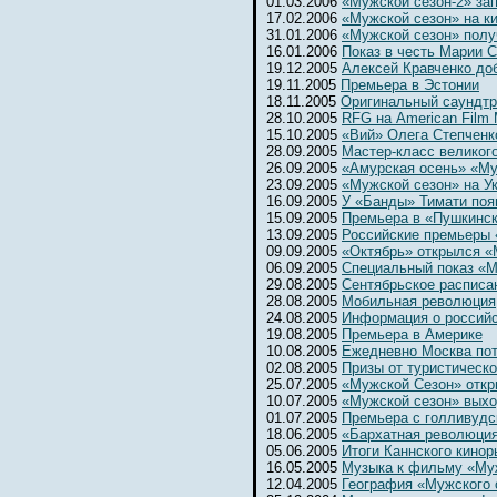
01.03.2006
«Мужской сезон-2» за
17.02.2006
«Мужской сезон» на к
31.01.2006
«Мужской сезон» полу
16.01.2006
Показ в честь Марии 
19.12.2005
Алексей Кравченко до
19.11.2005
Премьера в Эстонии
18.11.2005
Оригинальный саундтр
28.10.2005
RFG на American Film 
15.10.2005
«Вий» Олега Степченк
28.09.2005
Мастер-класс великог
26.09.2005
«Амурская осень» «Му
23.09.2005
«Мужской сезон» на Ук
16.09.2005
У «Банды» Тимати поя
15.09.2005
Премьера в «Пушкинс
13.09.2005
Российские премьеры 
09.09.2005
«Октябрь» открылся 
06.09.2005
Специальный показ «М
29.08.2005
Сентябрьское расписа
28.08.2005
Мобильная революция
24.08.2005
Информация о россий
19.08.2005
Премьера в Америке
10.08.2005
Ежедневно Москва потр
02.08.2005
Призы от туристическ
25.07.2005
«Мужской Сезон» откр
10.07.2005
«Мужской сезон» выхо
01.07.2005
Премьера с голливудс
18.06.2005
«Бархатная революци
05.06.2005
Итоги Каннского кинор
16.05.2005
Музыка к фильму «Му
12.04.2005
География «Мужского 