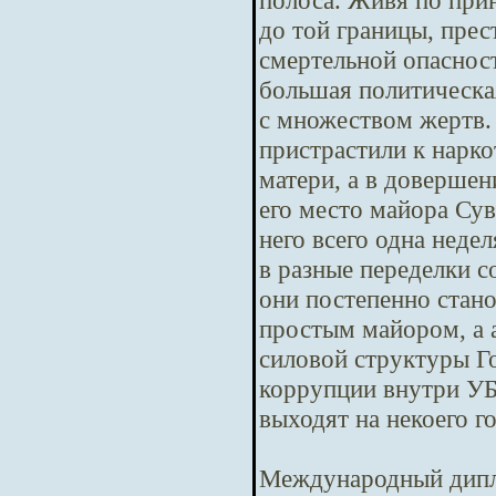
полоса. Живя по при
до той границы, пре
смертельной опасност
большая политическая
с множеством жертв.
пристрастили к нарко
матери, а в довершен
его место майора Сув
него всего одна неде
в разные переделки с
они постепенно стано
простым майором, а 
силовой структуры Го
коррупции внутри У
выходят на некоего г
Международный дипл