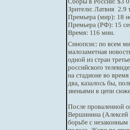
Сборы в России: $3 0
Зрители: Латвия 2.9 
Премьера (мир): 18 
Премьера (РФ): 15 с
Время: 116 мин.
Синопсис:
по всем м
малозаметная новост
одной из стран треть
российского телевид
на стадионе во время
два, казалось бы, п
звеньями в цепи сюж
После проваленной о
Вершинина (Алексей 
борьбе с незаконным