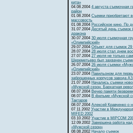
кита»
04.08.2004
4 августа съемочная 
район
01.08.2004
Съемки приобретают 
массовость
01.08.2004
Российское кино. По д
31.07.2004
Десятый день съемок 
дракона
30.07.2004
30 июля съемочная гр
«Олимпийский»
29.07.2004
Объект для съемок 29
28.07.2004
28 июля стал днем во
27.07.2004
27 июля не только сам
Шереметьево был захвачен съемо
26.07.2004
26 июля съемки «Мужс
«Олимпийский»
23.07.2004
Павильоном для первы
заброшенных корпусов завода А
21.07.2004
Начались съемки ново
«Мужской сезон. Бархатная рево
08.07.2004
Вечер памяти безвре
08.07.2004
В фильме «Мужской се
Тактаров
08.07.2004
Алексей Кравченко о н
07.11.2002
Участии в Международ
MIFED 2002
03.10.2002
Участие в MIPCOM 20
12.09.2002
Завершена работа над
«Мужской сезон»
08.08.2002
Начало съемок