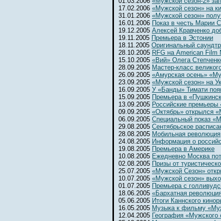
01.03.2006
«Мужской сезон-2» за
17.02.2006
«Мужской сезон» на к
31.01.2006
«Мужской сезон» полу
16.01.2006
Показ в честь Марии 
19.12.2005
Алексей Кравченко до
19.11.2005
Премьера в Эстонии
18.11.2005
Оригинальный саундтр
28.10.2005
RFG на American Film 
15.10.2005
«Вий» Олега Степченк
28.09.2005
Мастер-класс великог
26.09.2005
«Амурская осень» «Му
23.09.2005
«Мужской сезон» на Ук
16.09.2005
У «Банды» Тимати поя
15.09.2005
Премьера в «Пушкинс
13.09.2005
Российские премьеры 
09.09.2005
«Октябрь» открылся 
06.09.2005
Специальный показ «М
29.08.2005
Сентябрьское расписа
28.08.2005
Мобильная революция
24.08.2005
Информация о россий
19.08.2005
Премьера в Америке
10.08.2005
Ежедневно Москва потр
02.08.2005
Призы от туристическ
25.07.2005
«Мужской Сезон» откр
10.07.2005
«Мужской сезон» выхо
01.07.2005
Премьера с голливудс
18.06.2005
«Бархатная революци
05.06.2005
Итоги Каннского кинор
16.05.2005
Музыка к фильму «Му
12.04.2005
География «Мужского 