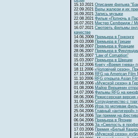
15.10.2021
Описание фильма "Бан
22.09.2021
Виды жалюзи и их пр
16.09.2021
Запись музыки
22.08.2021
Фильм «Полночь в Па
16.07.2021
Мистер Селфридж / Mr. 
16.07.2021
Смотреть фильмы онл
качестве
14.06.2009
Премьера в Гонконге
29.03.2008
Премьера в Греции
09.08.2007
Премьера в Франции
28.06.2007
Премьера в Финлянди
02.05.2007
“Law of Corruption”
15.03.2007
Премьера в Швеции
04.12.2006
Книгу «Время гнева» п
18.11.2006
«Чоловiчий сезон». Пр
27.10.2006
RFG на American Film 
11.10.2006
RFG открыла Asian Fil
18.08.2006
«Мужской сезон» в Ге
01.08.2006
Майор Вершинин отпра
14.07.2006
Фильмы RFG на киноф
08.06.2006
Режиссерская версия 
31.05.2006
Сотрудничество с тор
15.05.2006
Игра по мотивам фил
25.04.2006
Главный «антигерой» г
24.04.2006
Три премии на фестив
06.04.2006
Премьера в Японии
03.04.2006
За «Смелость в профе
17.03.2006
Премия «Белый Квадр
14.03.2006
«Мужской сезон» дубл