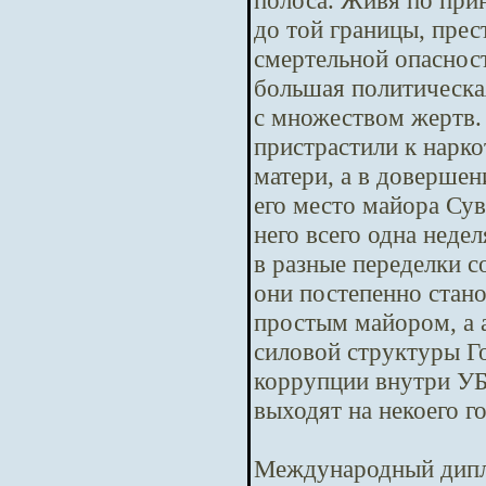
полоса. Живя по при
до той границы, пре
смертельной опасност
большая политическая
с множеством жертв.
пристрастили к нарко
матери, а в довершен
его место майора Сув
него всего одна неде
в разные переделки с
они постепенно стано
простым майором, а 
силовой структуры Го
коррупции внутри У
выходят на некоего г
Международный дипл