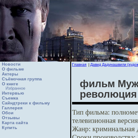
Новости
Главная
|
Давид Дадунашвили (худо
О фильме
Актеры
Съёмочная группа
фильм Мужс
О книге
Избранное
революция
Интервью
Cъемка
Сайндтреки к фильму
Галлерея
Тип фильма:
полномет
Обои
Отзывы
телевизионная версия
Карта сайта
Жанр:
криминальная 
Купить
Сроки производства: