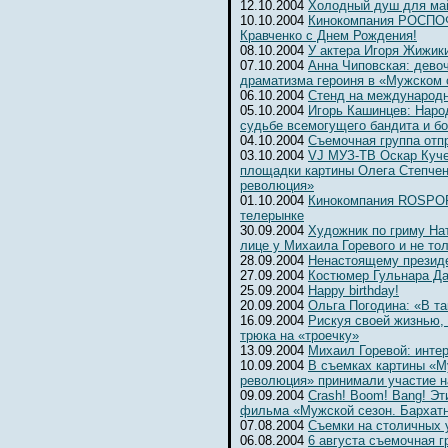
12.10.2004
Холодный душ для ма
10.10.2004
Кинокомпания РОСПОФ
Кравченко с Днем Рождения!
08.10.2004
У актера Игоря Жижик
07.10.2004
Анна Чиповская: девоч
драматизма героиня в «Мужском 
06.10.2004
Cтенд на международ
05.10.2004
Игорь Кашинцев: Наро
судьбе всемогущего бандита и б
04.10.2004
Съемочная группа отп
03.10.2004
VJ МУЗ-ТВ Оскар Куче
площадки картины Олега Степчен
революция»
01.10.2004
Кинокомпания ROSPOFi
телерынке
30.09.2004
Художник по гриму На
лице у Михаила Горевого и не то
28.09.2004
Ненастоящему президе
27.09.2004
Костюмер Гульнара Да
25.09.2004
Happy birthday!
20.09.2004
Ольга Погодина: «В та
16.09.2004
Рискуя своей жизнью,
трюка на «троечку»
13.09.2004
Михаил Горевой: инте
10.09.2004
В съемках картины «М
революция» принимали участие н
09.09.2004
Crash! Boom! Bang! Э
фильма «Мужской сезон. Бархат
07.08.2004
Съемки на столичных 
06.08.2004
6 августа съемочная г