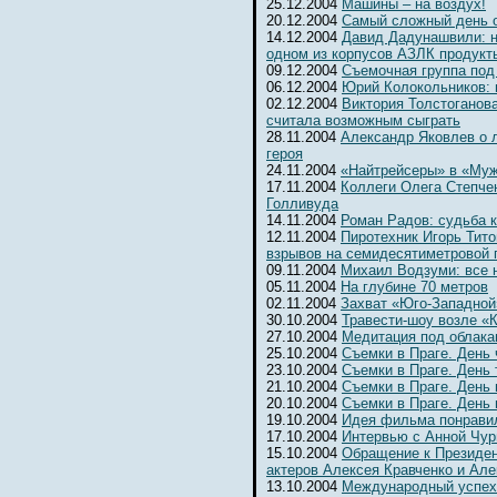
25.12.2004
Машины – на воздух!
20.12.2004
Самый сложный день 
14.12.2004
Давид Дадунашвили: н
одном из корпусов АЗЛК продукт
09.12.2004
Съемочная группа под
06.12.2004
Юрий Колокольников: 
02.12.2004
Виктория Толстоганова
считала возможным сыграть
28.11.2004
Александр Яковлев о 
героя
24.11.2004
«Найтрейсеры» в «Муж
17.11.2004
Коллеги Олега Степчен
Голливуда
14.11.2004
Роман Радов: судьба 
12.11.2004
Пиротехник Игорь Тит
взрывов на семидесятиметровой 
09.11.2004
Михаил Водзуми: все 
05.11.2004
На глубине 70 метров
02.11.2004
Захват «Юго-Западной
30.10.2004
Травести-шоу возле «К
27.10.2004
Медитация под облака
25.10.2004
Съемки в Праге. День
23.10.2004
Съемки в Праге. День 
21.10.2004
Съемки в Праге. День 
20.10.2004
Съемки в Праге. День
19.10.2004
Идея фильма понрави
17.10.2004
Интервью с Анной Чур
15.10.2004
Обращение к Президе
актеров Алексея Кравченко и Ал
13.10.2004
Международный успех