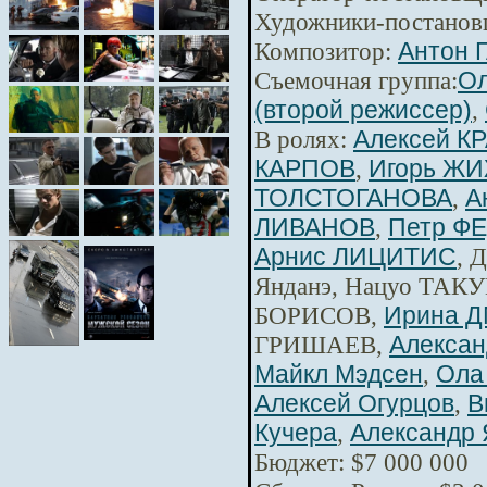
Художники-постанов
Композитор:
Антон 
Съемочная группа:
Ол
(второй режиссер)
,
В ролях:
Алексей К
КАРПОВ
,
Игорь Ж
ТОЛСТОГАНОВА
,
А
ЛИВАНОВ
,
Петр Ф
Арнис ЛИЦИТИС
, 
Янданэ, Нацуо ТАКУ
БОРИСОВ,
Ирина 
ГРИШАЕВ,
Алексан
Майкл Мэдсен
,
Ола
Алексей Огурцов
,
В
Кучера
,
Александр 
Бюджет: $7 000 000