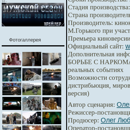
10
-
.
Стадия производства:
Страна производител
Производитель:
кинок
М.Горького при уча
Премьера киноверсии
Фотогаллерея
Официальный сайт:
w
Дополнительная инф
БОРЬБЕ С НАРКОМА
реальных событиях
Возможности сотрудн
дистрибьюция, миров
версия)
Автор сценария:
Оле
Режиссер-постановщ
Продюсер:
Олег Лю
Оператор-постановщ