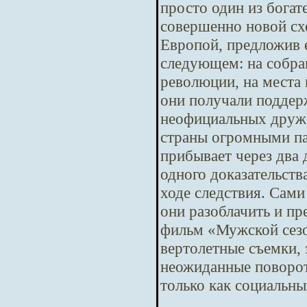
просто один из бога
совершенно новой сх
Европой, предложив е
следующем: на собра
революции, на места 
они получали поддер
неофициальных друже
страны огромными па
прибывает через два
одного доказательств
ходе следствия. Сам
они разоблачить и п
фильм «Мужской сезо
вертолетные съемки,
неожиданные повороты
только как социальны