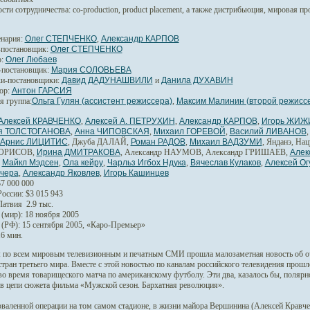
сти сотрудничества:
co-production, product placement, а также дистрибьюция, мировая п
нария:
Олег СТЕПЧЕНКО
,
Александр КАРПОВ
-постановщик:
Олег СТЕПЧЕНКО
:
Олег Любаев
-постановщик:
Мария СОЛОВЬЕВА
и-постановщики:
Давид ДАДУНАШВИЛИ
и
Данила ДУХАВИН
ор:
Антон ГАРСИЯ
я группа:
Ольга Гулян (ассистент режиссера)
,
Максим Малинин (второй режисс
Алексей КРАВЧЕНКО
,
Алексей А. ПЕТРУХИН
,
Александр КАРПОВ
,
Игорь ЖИЖ
ия ТОЛСТОГАНОВА
,
Анна ЧИПОВСКАЯ
,
Михаил ГОРЕВОЙ
,
Василий ЛИВАНОВ
Арнис ЛИЦИТИС
, Джуба ДАЛАЙ,
Роман РАДОВ
,
Михаил ВАДЗУМИ
, Янданэ, Н
БОРИСОВ,
Ирина ДМИТРАКОВА
, Александр НАУМОВ, Александр ГРИШАЕВ,
Алек
,
Майкл Мэдсен
,
Ола кейру
,
Чарльз Игбох Ндука
,
Вячеслав Кулаков
,
Алексей Ог
учера
,
Александр Яковлев
,
Игорь Кашинцев
7 000 000
оссии: $3 015 943
Латвия 2.9 тыс.
(мир): 18 ноября 2005
(РФ): 15 сентября 2005, «Каро-Премьер»
6 мин.
:
по всем мировым телевизионным и печатным СМИ прошла малозаметная новость об оч
стран третьего мира. Вместе с этой новостью по каналам российского телевидения прош
во время товарищеского матча по американскому футболу. Эти два, казалось бы, поля
в цепи сюжета фильма «Мужской сезон. Бархатная революция».
валенной операции на том самом стадионе, в жизни майора Вершинина (Алексей Кравчен