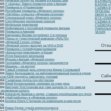
2005
«Мужской сезон» на Украине и в Казахстане
В БУНКЕРЕ
2005
У «Банды» Тимати появился клип к фильму
В КЛУБЕ «
2005
Премьера в «Пушкинском»
СЪЁМКА В
2005
Российские премьеры «Мужского сезона»
ПРОЕЗДЫ
2005
«Октябрь» открылся «Мужским сезоном»
ОМОН В «
2005
Специальный показ «Мужского сезона»
В СК «ОЛ
2005
Сентябрьское расписание сеансов
СЪЁМКА В
2005
Мобильная революция
СЪЁМОЧНА
2005
Информация о российской премьере фильма
УНИКАЛЬН
2005
Премьера в Америке
ЧЕХИЯ
2005
Ежедневно Москва потребляет 2 кг героина
2005
Призы от туристической компании «RIALTO»
2005
«Мужской Сезон» открыт
Отз
2005
«Мужской сезон» выходит на VHS и DVD
2005
Премьера с голливудским размахом
2005
«Бархатная революция» в Крыму
2005
Итоги Каннского кинорынка
2005
Музыка к фильму «Мужской сезон»
2005
География «Мужского сезона» расширяется
2004
Машины – на воздух!
2004
Самый сложный день оператора Марии Соловьевой
2004
Давид Дадунашвили: на импровизированный рынок в одном
Сайн
усов АЗЛК продукты завозились тоннами
2004
Съемочная группа под обстрелом
2004
Юрий Колокольников: наркоман на один день
2004
Виктория Толстоганова все-таки сыграла то, что сама не
а возможным сыграть
2004
Александр Яковлев о людях, ставших прообразами его героя
2004
«Найтрейсеры» в «Мужском сезоне»
2004
Коллеги Олега Степченко об изменениях в нем после
уда
2004
Роман Радов: судьба корреспондента