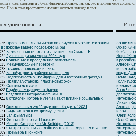
оким в идее, смотреть его будет физически больно, так как оно в полной мере должно о
тво. Но и в этом пространстве должны остаться надежда и свет.
следние новости
Инте
2026
Профессиональная чистка аквариумов в Москве: сохраним
Арнис Лици
 и здоровье вашего подводного мира!
Оскар Куче
2024
Какие онлайн кинотеатры лучшие для Смарт ТВ
безбашен
2024
Лучшие сериалы марта 2024 года
Игорь Жижи
2024
Понимание и преодоление зависимости
в российск
2023
Международные перевозки
Алексей Ог
2023
Грузовые перевозки из Китая
перед рабо
2023
Как обустроить рабочее место дома
везде. Даж
2022
Недвижимость в Швейцарии для иностранных граждан
Ольга Пого
2022
Правила установки пластиковых окон
Голливудск
2022
Септики для дачи
голливудск
2022
Подбираем одежду по фигуре
Анна Чипов
2021
Изделия из натурального камня
драматизма
2021
8 отраслей, которые увеличивают влияние социальных
Интервью с
Михаил Вод
2021
Описание фильма "Бандитские бандиты" 2021
Александр 
2021
Виды жалюзи и их преимущества
героя
2021
Запись музыки
Юрий Колок
2021
Фильм «Полночь в Париже»
Олег Степч
2021
Мистер Селфридж / Mr. Selfridge (2013)
Интервью с
2021
Смотреть фильмы онлайн бесплатно в хорошем качестве
Интервью 
2009
Премьера в Гонконге
Интервью 