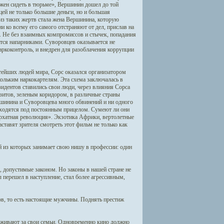
жен сидеть в тюрьме», Вершинин дошел до той
ей не только большие деньги, но и большая
из таких жертв стала жена Вершинина, которую
и ко всему его самого отстраняют от дел, прислав на
я. Не без взаимных компромиссов и стычек, попадания
ятся напарниками. Суворовцев оказывается не
ркоконтроль, и внедрен для разоблачения коррупции
ейших людей мира, Сорс оказался организатором
ольким наркокартелям. Эта схема заключалась в
идентов ставились свои люди, через влияния Сорса
зитов, зеленым коридором, в различные страны
шинина и Суворовцева много обвинений и ни одного
находятся под постоянным прицелом. Сумеют ли они
архатная революция». Экзотика Африки, вертолетные
тавят зрителя смотреть этот фильм не только как
й из которых занимает свою нишу в профессии: один
, допустимые законом. Но законы в нашей стране не
 перешел в наступление, стал более агрессивным,
ов, то есть настоящие мужчины. Поднять престиж
еживают за свои семьи. Одновременно кино должно