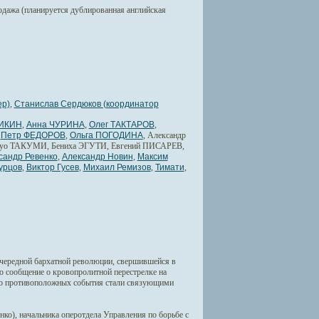
родажа (планируется дублированная английская
ер)
,
Станислав Сердюков (координатор
ИКИН
,
Анна ЧУРИНА
,
Олег ТАКТАРОВ
,
,
Петр ФЕДОРОВ
,
Ольга ПОГОДИНА
, Александр
ацуо ТАКУМИ, Бениха ЭГУТИ, Евгений ПИСАРЕВ,
сандр Ревенко
,
Александр Новин
,
Максим
урцов
,
Виктор Гусев
,
Михаил Ремизов
,
Тимати
,
ередной бархатной революции, свершившейся в
ло сообщение о кровопролитной перестрелке на
рно противоположных события стали связующими
ко), начальника оперотдела Управления по борьбе с