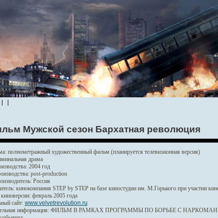
|
|
льм Мужской сезон Бархатная революция
ма:
полнометражный художественный фильм (планируется телевизионная версия)
минальная драма
изводства:
2004 год
оизводства:
post-production
оизводитель:
Россия
итель:
кинокомпания STEP by STEP на базе киностудии им. М.Горького при участии к
 киноверсии:
февраль 2005 года
ный сайт:
www.velvetrevolution.ru
ельная информация:
ФИЛЬМ В РАМКАХ ПРОГРАММЫ ПО БОРЬБЕ С НАРКОМАНИЕЙ
 событиях