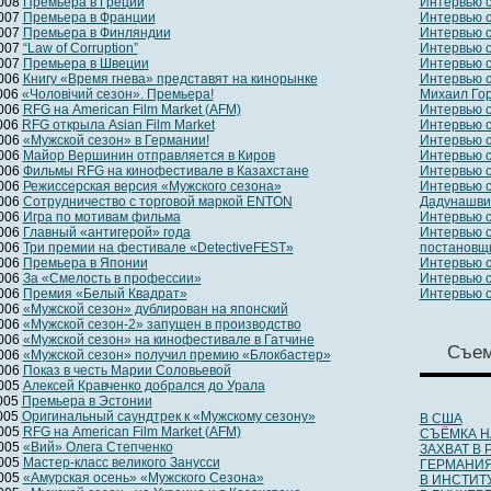
2008
Премьера в Греции
Интервью с
2007
Премьера в Франции
Интервью с
2007
Премьера в Финляндии
Интервью 
2007
“Law of Corruption”
Интервью 
2007
Премьера в Швеции
Интервью с
2006
Книгу «Время гнева» представят на кинорынке
Интервью с
2006
«Чоловiчий сезон». Премьера!
Михаил Гор
2006
RFG на American Film Market (AFM)
Интервью 
2006
RFG открыла Asian Film Market
Интервью с
2006
«Мужской сезон» в Германии!
Интервью с
2006
Майор Вершинин отправляется в Киров
Интервью с
2006
Фильмы RFG на кинофестивале в Казахстане
Интервью 
2006
Режиссерская версия «Мужского сезона»
Интервью 
2006
Сотрудничество с торговой маркой ENTON
Дадунашви
2006
Игра по мотивам фильма
Интервью с
2006
Главный «антигерой» года
Интервью с
2006
Три премии на фестивале «DetectiveFEST»
постановщи
2006
Премьера в Японии
Интервью 
2006
За «Смелость в профессии»
Интервью 
2006
Премия «Белый Квадрат»
Интервью с
2006
«Мужской сезон» дублирован на японский
2006
«Мужской сезон-2» запущен в производство
2006
«Мужской сезон» на кинофестивале в Гатчине
Съе
2006
«Мужской сезон» получил премию «Блокбастер»
2006
Показ в честь Марии Соловьевой
2005
Алексей Кравченко добрался до Урала
2005
Премьера в Эстонии
2005
Оригинальный саундтрек к «Мужскому сезону»
В США
2005
RFG на American Film Market (AFM)
СЪЁМКА Н
2005
«Вий» Олега Степченко
ЗАХВАТ В
2005
Мастер-класс великого Занусси
ГЕРМАНИЯ
2005
«Амурская осень» «Мужского Сезона»
В ИНСТИТ