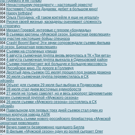
ла Горевого и не только
2004
Ненастоящему президенту – настоящий оркестр!
2004
Костюмер Гульнара Дадаева: дебют в большом кино!
2004
Happy birthday!
2004
Ольга Погодина: «В таком коктейле я еще не играла!»
2004
Рискуя своей жизнью, каскадеры оценивают сложность
а «троечку»
2004
Михаил Горевой: интервью с героем «бондиады»
2004
В съемках картины «Мужской сезон. Бархатная революция»
али участие настоящие бойцы спецназа
2004
Crash! Boom! Bang! Эти звуки сопровождали съемки фильма
ой сезон. Бархатная революция»
2004
Съемки на столичных улицах
2004
6 августа съемочная группа вновь вернулась в ТК «Три кита»
2004
4 августа съемочная группа выехала в Одинцовский район
2004
Съемки приобретают всё большую и большую массовость
2004
Российское кино. По дороге в Голливуд
2004
Десятый день съемок (31 июля) прошел под знаком дракона
2004
30 июля съемочная группа переместилась в СК
ийский»
2004
Объект для съемок 29 июля был выбран в Подмосковье
2004
28 июля стал днем восточных единоборств
2004
27 июля не только самолет, но и весь аэропорт Шереметьево
вачен съемочной группой «Мужского сезона»
2004
26 июля съемки «Мужского сезона» состоялись в СК
ийский»
2004
Павильоном для первых трех дней съемок стал один из
енных корпусов завода АЗЛК
2004
Начались съемки нового российского блокбастера «Мужской
 Бархатная революция»
2004
Вечер памяти безвременно ушедшего Билла
2004
В фильме «Мужской сезон» одну из ролей сыграет Олег