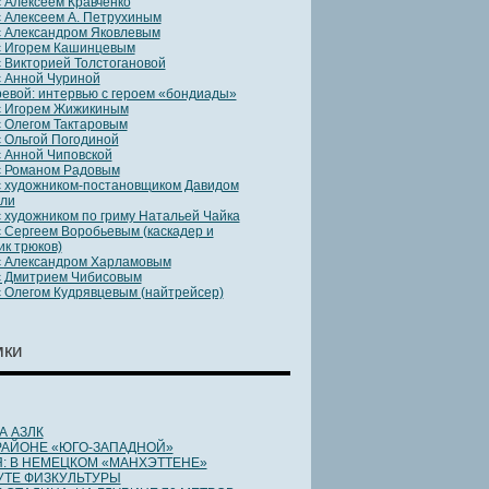
 Алексеем Кравченко
 Алексеем А. Петрухиным
с Александром Яковлевым
с Игорем Кашинцевым
 Викторией Толстогановой
 Анной Чуриной
евой: интервью с героем «бондиады»
с Игорем Жижикиным
 Олегом Тактаровым
 Ольгой Погодиной
 Анной Чиповской
с Романом Радовым
c художником-постановщиком Давидом
ли
 художником по гриму Натальей Чайка
 Сергеем Воробьевым (каскадер и
к трюков)
с Александром Харламовым
с Дмитрием Чибисовым
 Олегом Кудрявцевым (найтрейсер)
мки
А АЗЛК
 РАЙОНЕ «ЮГО-ЗАПАДНОЙ»
: В НЕМЕЦКОМ «МАНХЭТТЕНЕ»
УТЕ ФИЗКУЛЬТУРЫ