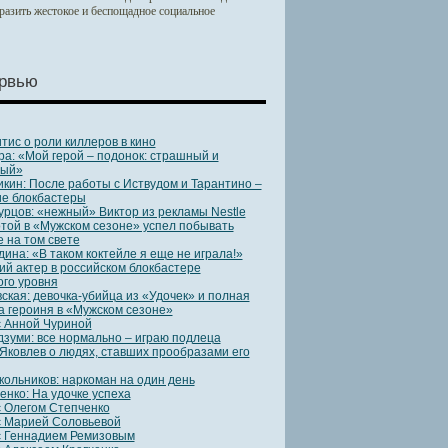
тразить жестокое и беспощадное социальное
рвью
тис о роли киллеров в кино
ра: «Мой герой – подонок: страшный и
ный»
кин: После работы с Иствудом и Тарантино –
ие блокбастеры
урцов: «нежный» Виктор из рекламы Nestle
той в «Мужском сезоне» успел побывать
е на том свете
дина: «В таком коктейле я еще не играла!»
ий актер в российском блокбастере
ого уровня
ская: девочка-убийца из «Удочек» и полная
 героиня в «Мужском сезоне»
 Анной Чуриной
зуми: все нормально – играю подлеца
Яковлев о людях, ставших прообразами его
ольников: наркоман на один день
енко: На удочке успеха
 Олегом Степченко
с Марией Соловьевой
с Геннадием Ремизовым