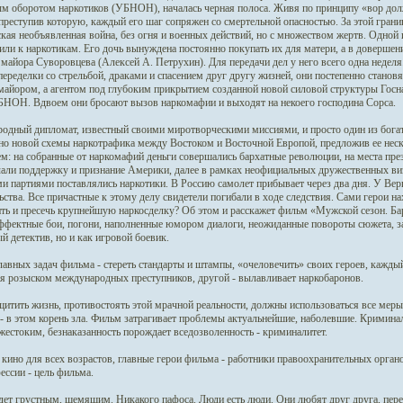
м оборотом наркотиков (УБНОН), началась черная полоса. Живя по принципу «вор дол
преступив которую, каждый его шаг сопряжен со смертельной опасностью. За этой границ
кая необъявленная война, без огня и военных действий, но с множеством жертв. Одной 
или к наркотикам. Его дочь вынуждена постоянно покупать их для матери, а в довершени
 майора Суворовцева (Алексей А. Петрухин). Для передачи дел у него всего одна недел
переделки со стрельбой, драками и спасением друг другу жизней, они постепенно станов
айором, а агентом под глубоким прикрытием созданной новой силовой структуры Госна
БНОН. Вдвоем они бросают вызов наркомафии и выходят на некоего господина Сорса.
дный дипломат, известный своими миротворческими миссиями, и просто один из богат
о новой схемы наркотрафика между Востоком и Восточной Европой, предложив ее неск
: на собранные от наркомафий деньги совершались бархатные революции, на места през
али поддержку и признание Америки, далее в рамках неофициальных дружественных ви
 партиями поставлялись наркотики. В Россию самолет прибывает через два дня. У Вер
ьства. Все причастные к этому делу свидетели погибали в ходе следствия. Сами герои 
ть и пресечь крупнейшую наркосделку? Об этом и расскажет фильм «Мужской сезон. Б
ффектные бои, погони, наполненные юмором диалоги, неожиданные повороты сюжета, зас
й детектив, но и как игровой боевик.
лавных задач фильма - стереть стандарты и штампы, «очеловечить» своих героев, кажды
я розыском международных преступников, другой - вылавливает наркобаронов.
итить жизнь, противостоять этой мрачной реальности, должны использоваться все меры
- в этом корень зла. Фильм затрагивает проблемы актуальнейшие, наболевшие. Криминал
жестоким, безнаказанность порождает вседозволенность - криминалитет.
 кино для всех возрастов, главные герои фильма - работники правоохранительных орган
ессии - цель фильма.
ет грустным, щемящим. Никакого пафоса. Люди есть люди. Они любят друг друга, пер