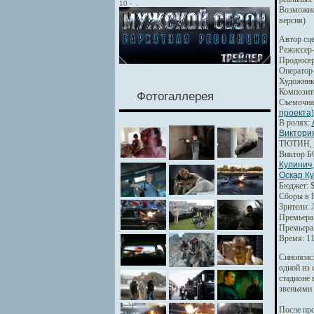
10
-
.
Возможно
версия)
Автор сце
Режиссер
Продюсер
Оператор
Художник
Композит
Фотогаллерея
Съемочна
проекта)
В ролях:
Виктор
ТЮТИН,
Виктор 
Кулинич
Оскар К
Бюджет: $
Сборы в Р
Зрители: 
Премьера 
Премьера 
Время: 11
Синопсис
одной из 
стадионе 
звеньями 
После про