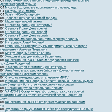
2004
Пиротехник Игорь Титов о специфике проведения взрывов
идесятиметровой глубине
2004
Михаил Водзуми: все нормально – играю подлеца
2004
На глубине 70 метров
2004
Захват «Юго-Западной»
2004
Травести-шоу возле «Китай-города»
2004
Медитация под облаками
2004
Съемки в Праге. День четвертый
2004
Съемки в Праге. День третий
2004
Съемки в Праге. День второй
2004
Съемки в Праге. День первый
2004
Идея фильма понравилась Министерству обороны
2004
Интервью с Анной Чуриной
2004
Обращение к Президенту РФ Владимиру Путину актеров
 Кравченко и Алексея Петрухина
2004
Международный успех в Каннах
2004
Холодный душ для майора Вершинина
2004
Кинокомпания РОСПОФильм поздравляет Алексея
ко с Днем Рождения!
2004
У актера Игоря Жижикина День Рождения!
2004
Анна Чиповская: девочка-убийца из «Удочек» и полная
изма героиня в «Мужском сезоне»
2004
Cтенд на международном телерынке MIPTV
2004
Игорь Кашинцев: Народный артист России о нелегкой судьбе
щего бандита и богатстве – киношном и настоящем
2004
Съемочная группа отправилась в Чехию
2004
VJ МУЗ-ТВ Оскар Кучера: фоторепортаж со съемочной
ки картины Олега Степченко «Мужской сезон. Бархатная
ция»
2004
Кинокомпания ROSPOFilm примет участие на Каннском
нке
2004
Художник по гриму Наталья Чайка про спецэффекты на лице