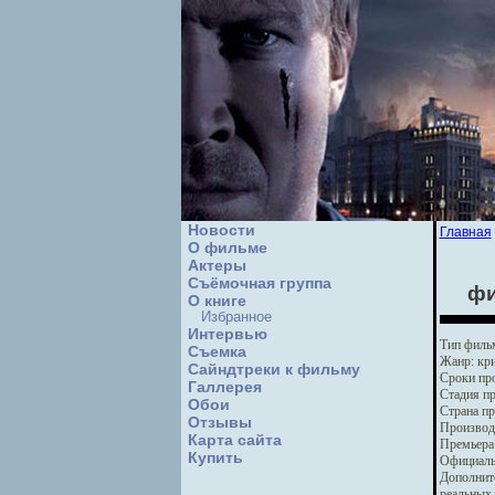
Новости
Главная
О фильме
Актеры
Съёмочная группа
фи
О книге
Избранное
Интервью
Тип филь
Cъемка
Жанр:
кри
Сайндтреки к фильму
Сроки про
Галлерея
Стадия пр
Обои
Страна пр
Отзывы
Производ
Карта сайта
Премьера
Купить
Официаль
Дополнит
реальных