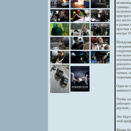
незаконны
границы, 
политичес
пристраст
его место
в разные 
простым м
внутри У
Междунаро
совершенн
следующем
они получ
огромными
доказател
разоблачи
съемки, э
социальны
Одна из г
занимаетс
Чтобы защ
работают 
дерзким, 
Это будет
этой проф
Фильм буд